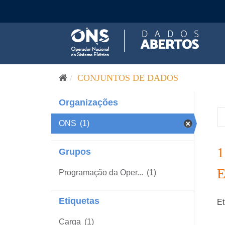
Pular para o conteúdo
CONJUNTOS DE DADOS
Organizações
ONS
(1)
Grupos
Programação da Oper...
(1)
Etiquetas
Et
Carga
(1)