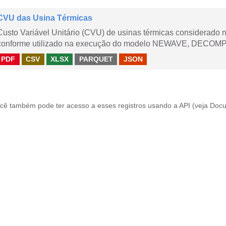
CVU das Usina Térmicas
Custo Variável Unitário (CVU) de usinas térmicas considerado
conforme utilizado na execução do modelo NEWAVE, DECOMP,
PDF
CSV
XLSX
PARQUET
JSON
cê também pode ter acesso a esses registros usando a
API
(veja
Docu