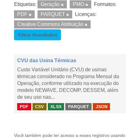
Etiquetas:
Geração
PMO
Formatos:
PDF
PARQUET
Licenças:
Creative Commons Atribuição
Filtrar Resultados
CVU das Usina Térmicas
Custo Variável Unitário (CVU) de usinas
térmicas considerado no Programa Mensal da
Operação, conforme utilizado na execução do
modelo NEWAVE, DECOMP, DESSEM, além
de seu uso nas...
PDF
CSV
XLSX
PARQUET
JSON
Você também pode ter acesso a esses registros usando