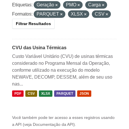
Etiquetas:
Geração
PMO
Carga
Formatos:
PARQUET
XLSX
CSV
Filtrar Resultados
CVU das Usina Térmicas
Custo Variável Unitário (CVU) de usinas térmicas
considerado no Programa Mensal da Operação,
conforme utilizado na execução do modelo
NEWAVE, DECOMP, DESSEM, além de seu uso
nas...
PDF
CSV
XLSX
PARQUET
JSON
Você também pode ter acesso a esses registros usando
a
API
(veja
Documentação da API
).