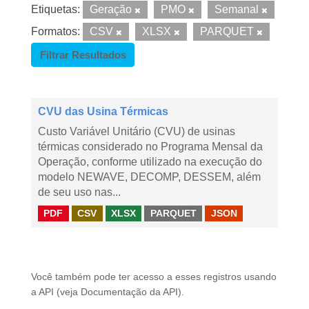
Etiquetas:
Geração
PMO
Semanal
Formatos:
CSV
XLSX
PARQUET
Filtrar Resultados
CVU das Usina Térmicas
Custo Variável Unitário (CVU) de usinas
térmicas considerado no Programa Mensal da
Operação, conforme utilizado na execução do
modelo NEWAVE, DECOMP, DESSEM, além
de seu uso nas...
PDF
CSV
XLSX
PARQUET
JSON
Você também pode ter acesso a esses registros usando
a
API
(veja
Documentação da API
).