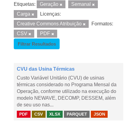
Etiquetas:
Geração
Semanal
Carga
Licenças:
Creative Commons Atribuição
Formatos:
CSV
PDF
Filtrar Resultados
CVU das Usina Térmicas
Custo Variável Unitário (CVU) de usinas
térmicas considerado no Programa Mensal da
Operação, conforme utilizado na execução do
modelo NEWAVE, DECOMP, DESSEM, além
de seu uso nas...
PDF
CSV
XLSX
PARQUET
JSON