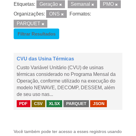
Etiquetas:
Geração
Semanal
PMO
Organizações:
ONS
Formatos:
PARQUET
Filtrar Resultados
CVU das Usina Térmicas
Custo Variável Unitário (CVU) de usinas
térmicas considerado no Programa Mensal da
Operação, conforme utilizado na execução do
modelo NEWAVE, DECOMP, DESSEM, além
de seu uso nas...
PDF
CSV
XLSX
PARQUET
JSON
Você também pode ter acesso a esses registros usando