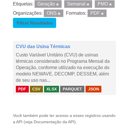
Etiquetas:
Geração
Semanal
PMO
Organizações:
ONS
Formatos:
PDF
Filtrar Resultados
CVU das Usina Térmicas
Custo Variável Unitário (CVU) de usinas
térmicas considerado no Programa Mensal da
Operação, conforme utilizado na execução do
modelo NEWAVE, DECOMP, DESSEM, além
de seu uso nas...
PDF
CSV
XLSX
PARQUET
JSON
Você também pode ter acesso a esses registros usando
a
API
(veja
Documentação da API
).