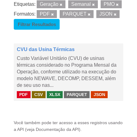
Etiquetas:
Geração
Semanal
PMO
Formatos:
PDF
PARQUET
JSON
Filtrar Resultados
CVU das Usina Térmicas
Custo Variável Unitário (CVU) de usinas
térmicas considerado no Programa Mensal da
Operação, conforme utilizado na execução do
modelo NEWAVE, DECOMP, DESSEM, além
de seu uso nas...
PDF
CSV
XLSX
PARQUET
JSON
Você também pode ter acesso a esses registros usando
a
API
(veja
Documentação da API
).