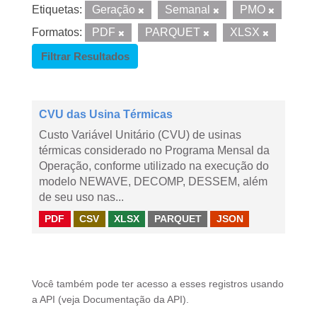
Etiquetas:
Geração
Semanal
PMO
Formatos:
PDF
PARQUET
XLSX
Filtrar Resultados
CVU das Usina Térmicas
Custo Variável Unitário (CVU) de usinas
térmicas considerado no Programa Mensal da
Operação, conforme utilizado na execução do
modelo NEWAVE, DECOMP, DESSEM, além
de seu uso nas...
PDF
CSV
XLSX
PARQUET
JSON
Você também pode ter acesso a esses registros usando
a
API
(veja
Documentação da API
).