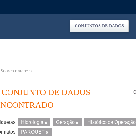
CONJUNTOS DE DADOS
1 CONJUNTO DE DADOS
O
ENCONTRADO
iquetas:
Hidrologia
Geração
Histórico da Operaçã
rmatos:
PARQUET