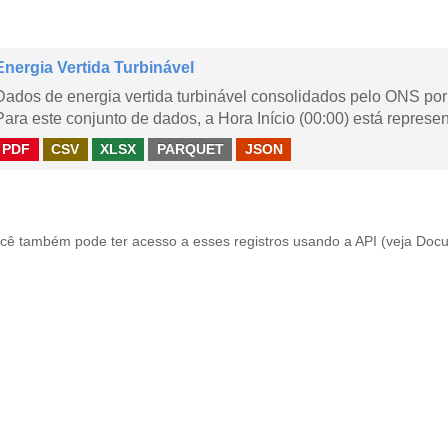
Energia Vertida Turbinável
Dados de energia vertida turbinável consolidados pelo ONS por 
Para este conjunto de dados, a Hora Início (00:00) está represen
PDF
CSV
XLSX
PARQUET
JSON
cê também pode ter acesso a esses registros usando a
API
(veja
Docu