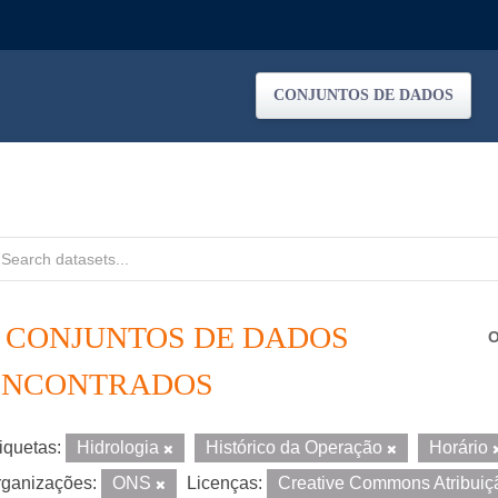
CONJUNTOS DE DADOS
2 CONJUNTOS DE DADOS
O
ENCONTRADOS
iquetas:
Hidrologia
Histórico da Operação
Horário
ganizações:
ONS
Licenças:
Creative Commons Atribui