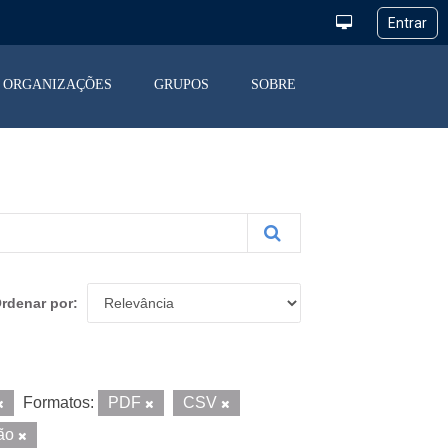
ORGANIZAÇÕES
GRUPOS
SOBRE
rdenar por
Formatos:
PDF
CSV
ção