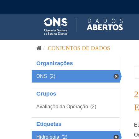
Pular para o conteúdo
CONJUNTOS DE DADOS
Organizações
ONS
(2)
Grupos
Avaliação da Operação
(2)
Etiquetas
Et
Or
Hidrologia
(2)