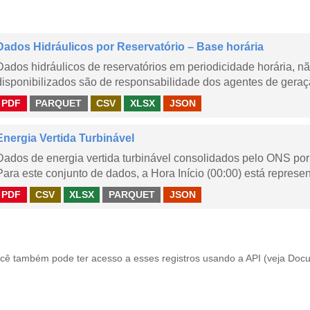
Dados Hidráulicos por Reservatório – Base horária
Dados hidráulicos de reservatórios em periodicidade horária, 
disponibilizados são de responsabilidade dos agentes de geraçã
PDF
PARQUET
CSV
XLSX
JSON
Energia Vertida Turbinável
Dados de energia vertida turbinável consolidados pelo ONS por 
Para este conjunto de dados, a Hora Início (00:00) está represen
PDF
CSV
XLSX
PARQUET
JSON
cê também pode ter acesso a esses registros usando a
API
(veja
Docu