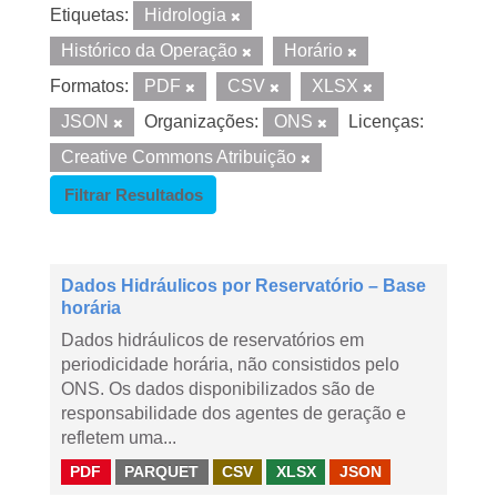
Etiquetas:
Hidrologia
Histórico da Operação
Horário
Formatos:
PDF
CSV
XLSX
JSON
Organizações:
ONS
Licenças:
Creative Commons Atribuição
Filtrar Resultados
Dados Hidráulicos por Reservatório – Base
horária
Dados hidráulicos de reservatórios em
periodicidade horária, não consistidos pelo
ONS. Os dados disponibilizados são de
responsabilidade dos agentes de geração e
refletem uma...
PDF
PARQUET
CSV
XLSX
JSON