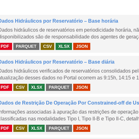
Dados Hidráulicos por Reservatório – Base horária
Dados hidráulicos de reservatórios em periodicidade horária, 
disponibilizados são de responsabilidade dos agentes de geraçã
PDF
PARQUET
CSV
XLSX
JSON
Dados Hidráulicos por Reservatório – Base diária
Dados hidráulicos verificados de reservatórios consolidados pe
atualização desses dados no Portal ocorrem as 9:15h, 14:15 e 1
PDF
CSV
XLSX
PARQUET
JSON
Dados de Restrição De Operação Por Constrained-off de Usin
Informações associadas à apuração das restrições de operação 
classificadas nas modalidades Tipo I, Tipo II-B e Tipo II-C, detal
PDF
CSV
XLSX
PARQUET
JSON