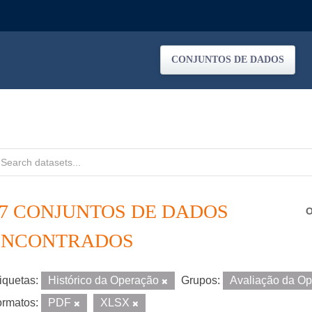
CONJUNTOS DE DADOS
37 CONJUNTOS DE DADOS
O
ENCONTRADOS
iquetas:
Histórico da Operação
Grupos:
Avaliação da O
rmatos:
PDF
XLSX