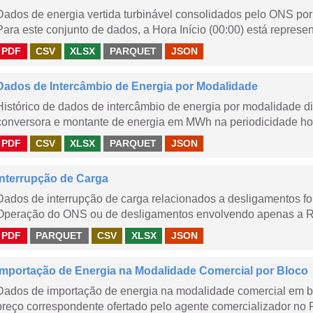
Dados de energia vertida turbinável consolidados pelo ONS por 
Para este conjunto de dados, a Hora Início (00:00) está represen
PDF
CSV
XLSX
PARQUET
JSON
Dados de Intercâmbio de Energia por Modalidade
Histórico de dados de intercâmbio de energia por modalidade di
conversora e montante de energia em MWh na periodicidade hor
PDF
CSV
XLSX
PARQUET
JSON
Interrupção de Carga
Dados de interrupção de carga relacionados a desligamentos 
Operação do ONS ou de desligamentos envolvendo apenas a Red
PDF
PARQUET
CSV
XLSX
JSON
Importação de Energia na Modalidade Comercial por Bloco
Dados de importação de energia na modalidade comercial em b
preço correspondente ofertado pelo agente comercializador no 