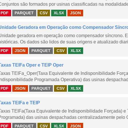
Conjuntos são formados por usinas classificadas na modalidade T
PDF
PARQUET
CSV
XLSX
JSON
Unidade Geradora em Operação como Compensador Síncr
Unidade geradora em operação como compensador síncrono. E
históricas. Os dados são lidos de suas origens e atualizado dia
PDF
JSON
PARQUET
CSV
XLSX
Taxas TEIFa Oper e TEIP Oper
Taxas TEIFa_Oper(Taxa Equivalente de Indisponibilidade Forç
Indisponibilidade Programada Operativa) das usinas despachad
PDF
JSON
PARQUET
CSV
XLSX
Taxas TEIFa e TEIP
Taxas TEIFa(Taxa Equivalente de Indisponibilidade Forçada) e 
Programada) das usinas despachadas centralizadamente pelo ONS
PDF
PARQUET
CSV
XLSX
JSON