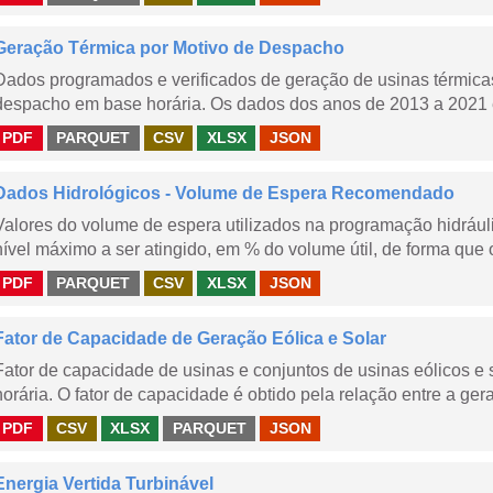
Geração Térmica por Motivo de Despacho
Dados programados e verificados de geração de usinas térmic
despacho em base horária. Os dados dos anos de 2013 a 2021 e
PDF
PARQUET
CSV
XLSX
JSON
Dados Hidrológicos - Volume de Espera Recomendado
Valores do volume de espera utilizados na programação hidrául
nível máximo a ser atingido, em % do volume útil, de forma que o
PDF
PARQUET
CSV
XLSX
JSON
Fator de Capacidade de Geração Eólica e Solar
Fator de capacidade de usinas e conjuntos de usinas eólicos 
horária. O fator de capacidade é obtido pela relação entre a gera
PDF
CSV
XLSX
PARQUET
JSON
Energia Vertida Turbinável