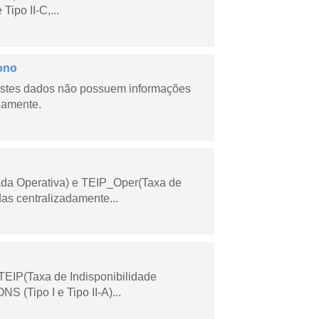
ipo II-C,...
ono
stes dados não possuem informações
riamente.
ada Operativa) e TEIP_Oper(Taxa de
as centralizadamente...
TEIP(Taxa de Indisponibilidade
 (Tipo I e Tipo II-A)...