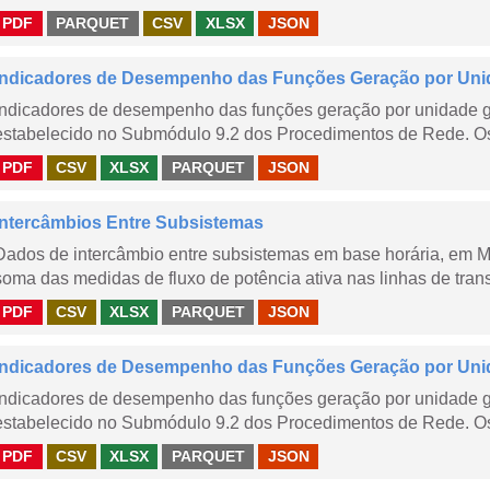
PDF
PARQUET
CSV
XLSX
JSON
Indicadores de Desempenho das Funções Geração por Uni
Indicadores de desempenho das funções geração por unidade 
estabelecido no Submódulo 9.2 dos Procedimentos de Rede. Os 
PDF
CSV
XLSX
PARQUET
JSON
Intercâmbios Entre Subsistemas
Dados de intercâmbio entre subsistemas em base horária, em
soma das medidas de fluxo de potência ativa nas linhas de trans
PDF
CSV
XLSX
PARQUET
JSON
Indicadores de Desempenho das Funções Geração por Unid
Indicadores de desempenho das funções geração por unidade 
estabelecido no Submódulo 9.2 dos Procedimentos de Rede. Os 
PDF
CSV
XLSX
PARQUET
JSON