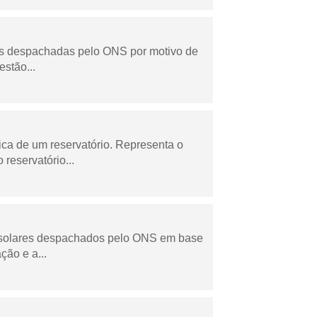
as despachadas pelo ONS por motivo de
stão...
ica de um reservatório. Representa o
 reservatório...
e solares despachados pelo ONS em base
ção e a...