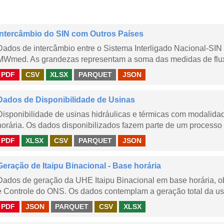
Intercâmbio do SIN com Outros Países
Dados de intercâmbio entre o Sistema Interligado Nacional-SIN
MWmed. As grandezas representam a soma das medidas de fluxo 
PDF
CSV
XLSX
PARQUET
JSON
Dados de Disponibilidade de Usinas
Disponibilidade de usinas hidráulicas e térmicas com modalidad
horária. Os dados disponibilizados fazem parte de um processo 
PDF
XLSX
CSV
PARQUET
JSON
Geração de Itaipu Binacional - Base horária
Dados de geração da UHE Itaipu Binacional em base horária, ob
e Controle do ONS. Os dados contemplam a geração total da usi
PDF
JSON
PARQUET
CSV
XLSX