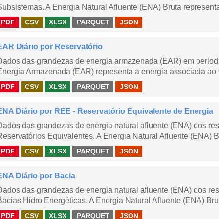
Subsistemas. A Energia Natural Afluente (ENA) Bruta representa 
PDF
CSV
XLSX
PARQUET
JSON
EAR Diário por Reservatório
Dados das grandezas de energia armazenada (EAR) em periodici
Energia Armazenada (EAR) representa a energia associada ao v
PDF
CSV
XLSX
PARQUET
JSON
ENA Diário por REE - Reservatório Equivalente de Energia
Dados das grandezas de energia natural afluente (ENA) dos rese
Reservatórios Equivalentes. A Energia Natural Afluente (ENA) Br
PDF
CSV
XLSX
PARQUET
JSON
ENA Diário por Bacia
Dados das grandezas de energia natural afluente (ENA) dos rese
Bacias Hidro Energéticas. A Energia Natural Afluente (ENA) Brut
PDF
CSV
XLSX
PARQUET
JSON