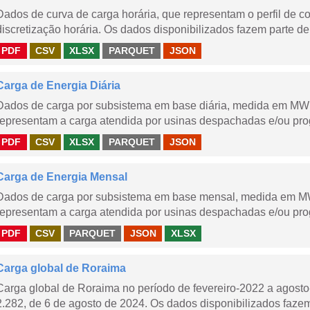
Dados de curva de carga horária, que representam o perfil de c
discretização horária. Os dados disponibilizados fazem parte de
PDF
CSV
XLSX
PARQUET
JSON
Carga de Energia Diária
Dados de carga por subsistema em base diária, medida em MWm
representam a carga atendida por usinas despachadas e/ou pr
PDF
CSV
XLSX
PARQUET
JSON
Carga de Energia Mensal
Dados de carga por subsistema em base mensal, medida em M
representam a carga atendida por usinas despachadas e/ou pr
PDF
CSV
PARQUET
JSON
XLSX
Carga global de Roraima
Carga global de Roraima no período de fevereiro-2022 a agos
2.282, de 6 de agosto de 2024. Os dados disponibilizados fazem