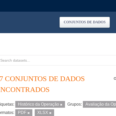
CONJUNTOS DE DADOS
37 CONJUNTOS DE DADOS
O
ENCONTRADOS
iquetas:
Histórico da Operação
Grupos:
Avaliação da O
rmatos:
PDF
XLSX