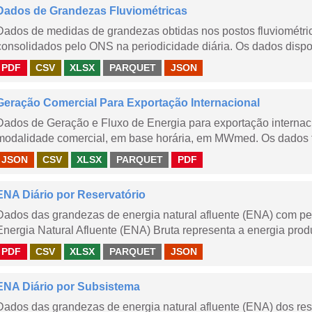
Dados de Grandezas Fluviométricas
Dados de medidas de grandezas obtidas nos postos fluviométric
consolidados pelo ONS na periodicidade diária. Os dados dispon
PDF
CSV
XLSX
PARQUET
JSON
Geração Comercial Para Exportação Internacional
Dados de Geração e Fluxo de Energia para exportação internaci
modalidade comercial, em base horária, em MWmed. Os dados tê
JSON
CSV
XLSX
PARQUET
PDF
ENA Diário por Reservatório
Dados das grandezas de energia natural afluente (ENA) com peri
Energia Natural Afluente (ENA) Bruta representa a energia produ
PDF
CSV
XLSX
PARQUET
JSON
ENA Diário por Subsistema
Dados das grandezas de energia natural afluente (ENA) dos rese