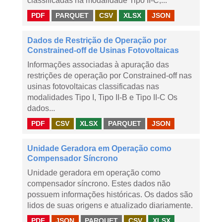
classificadas na modalidade Tipo II-C,...
PDF
PARQUET
CSV
XLSX
JSON
Dados de Restrição de Operação por
Constrained-off de Usinas Fotovoltaicas
Informações associadas à apuração das
restrições de operação por Constrained-off nas
usinas fotovoltaicas classificadas nas
modalidades Tipo I, Tipo II-B e Tipo II-C Os
dados...
PDF
CSV
XLSX
PARQUET
JSON
Unidade Geradora em Operação como
Compensador Síncrono
Unidade geradora em operação como
compensador síncrono. Estes dados não
possuem informações históricas. Os dados são
lidos de suas origens e atualizado diariamente.
PDF
JSON
PARQUET
CSV
XLSX