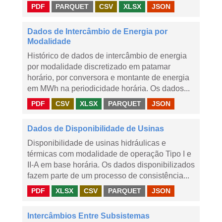
PDF
PARQUET
CSV
XLSX
JSON
Dados de Intercâmbio de Energia por
Modalidade
Histórico de dados de intercâmbio de energia
por modalidade discretizado em patamar
horário, por conversora e montante de energia
em MWh na periodicidade horária. Os dados...
PDF
CSV
XLSX
PARQUET
JSON
Dados de Disponibilidade de Usinas
Disponibilidade de usinas hidráulicas e
térmicas com modalidade de operação Tipo I e
II-A em base horária. Os dados disponibilizados
fazem parte de um processo de consistência...
PDF
XLSX
CSV
PARQUET
JSON
Intercâmbios Entre Subsistemas