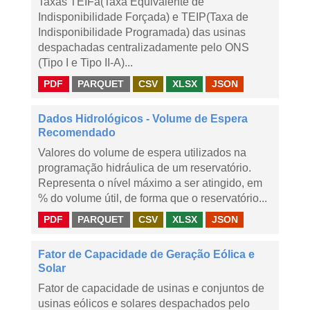
Taxas TEIFa(Taxa Equivalente de
Indisponibilidade Forçada) e TEIP(Taxa de
Indisponibilidade Programada) das usinas
despachadas centralizadamente pelo ONS
(Tipo I e Tipo II-A)...
PDF
PARQUET
CSV
XLSX
JSON
Dados Hidrológicos - Volume de Espera
Recomendado
Valores do volume de espera utilizados na
programação hidráulica de um reservatório.
Representa o nível máximo a ser atingido, em
% do volume útil, de forma que o reservatório...
PDF
PARQUET
CSV
XLSX
JSON
Fator de Capacidade de Geração Eólica e
Solar
Fator de capacidade de usinas e conjuntos de
usinas eólicos e solares despachados pelo