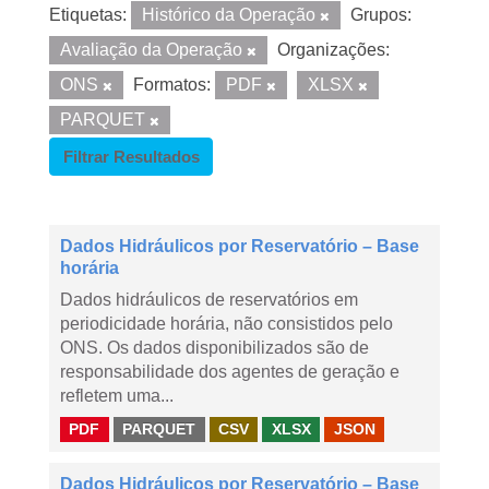
Etiquetas:
Histórico da Operação
Grupos:
Avaliação da Operação
Organizações:
ONS
Formatos:
PDF
XLSX
PARQUET
Filtrar Resultados
Dados Hidráulicos por Reservatório – Base
horária
Dados hidráulicos de reservatórios em
periodicidade horária, não consistidos pelo
ONS. Os dados disponibilizados são de
responsabilidade dos agentes de geração e
refletem uma...
PDF
PARQUET
CSV
XLSX
JSON
Dados Hidráulicos por Reservatório – Base