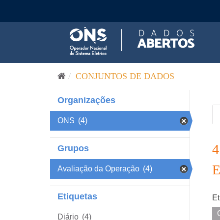
Pular para o conteúdo
CONJUNTOS DE DADOS
Organizações
ONS
(4)
Grupos
Avaliação da Operação
(4)
Etiquetas
Et
Diário
(4)