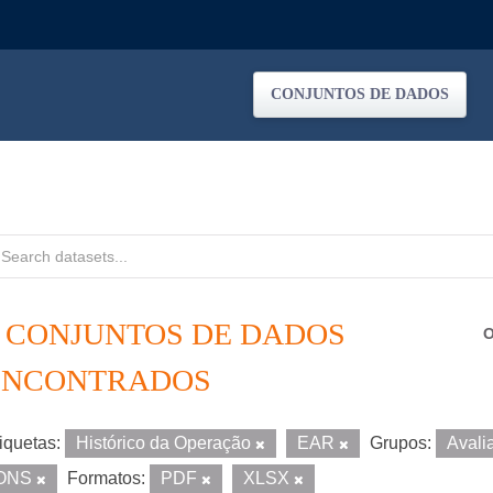
CONJUNTOS DE DADOS
4 CONJUNTOS DE DADOS
O
ENCONTRADOS
iquetas:
Histórico da Operação
EAR
Grupos:
Avali
ONS
Formatos:
PDF
XLSX