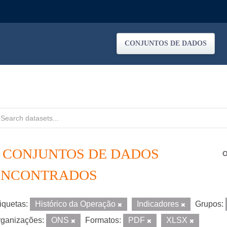
CONJUNTOS DE DADOS
4 CONJUNTOS DE DADOS
O
ENCONTRADOS
iquetas:
Histórico da Operação
Indicadores
Grupos:
ganizações:
ONS
Formatos:
PDF
XLSX