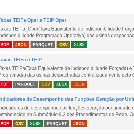
Taxas TEIFa Oper e TEIP Oper
Taxas TEIFa_Oper(Taxa Equivalente de Indisponibilidade Forç
Indisponibilidade Programada Operativa) das usinas despachad
PDF
JSON
PARQUET
CSV
XLSX
Taxas TEIFa e TEIP
Taxas TEIFa(Taxa Equivalente de Indisponibilidade Forçada) e 
Programada) das usinas despachadas centralizadamente pelo ONS
PDF
PARQUET
CSV
XLSX
JSON
Indicadores de Desempenho das Funções Geração por Uni
Indicadores de desempenho das funções geração por unidade 
estabelecido no Submódulo 9.2 dos Procedimentos de Rede. Os 
PDF
CSV
XLSX
PARQUET
JSON