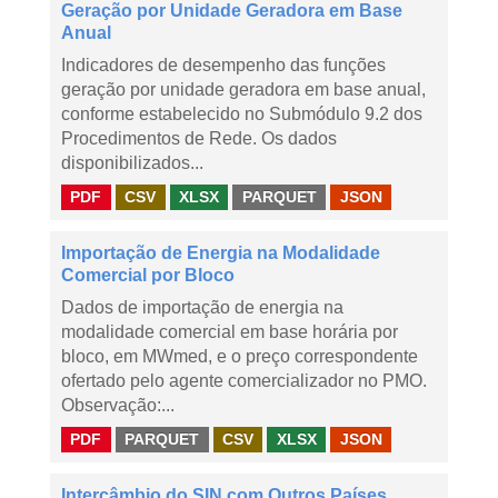
Geração por Unidade Geradora em Base
Anual
Indicadores de desempenho das funções
geração por unidade geradora em base anual,
conforme estabelecido no Submódulo 9.2 dos
Procedimentos de Rede. Os dados
disponibilizados...
PDF
CSV
XLSX
PARQUET
JSON
Importação de Energia na Modalidade
Comercial por Bloco
Dados de importação de energia na
modalidade comercial em base horária por
bloco, em MWmed, e o preço correspondente
ofertado pelo agente comercializador no PMO.
Observação:...
PDF
PARQUET
CSV
XLSX
JSON
Intercâmbio do SIN com Outros Países