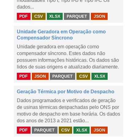
modalidades Tipo I, Tipo II-B e Tipo II-C Os
dados...
PDF
CSV
XLSX
PARQUET
JSON
Unidade Geradora em Operação como
Compensador Síncrono
Unidade geradora em operação como
compensador síncrono. Estes dados não
possuem informações históricas. Os dados são
lidos de suas origens e atualizado diariamente.
PDF
JSON
PARQUET
CSV
XLSX
Geração Térmica por Motivo de Despacho
Dados programados e verificados de geração
de usinas térmicas despachadas pelo ONS por
motivo de despacho em base horária. Os dados
dos anos de 2013 a 2021 estão...
PDF
PARQUET
CSV
XLSX
JSON