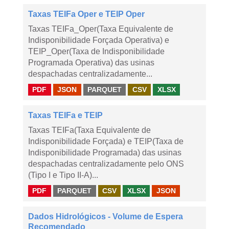
Taxas TEIFa Oper e TEIP Oper
Taxas TEIFa_Oper(Taxa Equivalente de
Indisponibilidade Forçada Operativa) e
TEIP_Oper(Taxa de Indisponibilidade
Programada Operativa) das usinas
despachadas centralizadamente...
PDF
JSON
PARQUET
CSV
XLSX
Taxas TEIFa e TEIP
Taxas TEIFa(Taxa Equivalente de
Indisponibilidade Forçada) e TEIP(Taxa de
Indisponibilidade Programada) das usinas
despachadas centralizadamente pelo ONS
(Tipo I e Tipo II-A)...
PDF
PARQUET
CSV
XLSX
JSON
Dados Hidrológicos - Volume de Espera
Recomendado