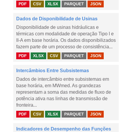
PDF
CSV
XLSX
PARQUET
JSON
Dados de Disponibilidade de Usinas
Disponibilidade de usinas hidráulicas e
térmicas com modalidade de operação Tipo I e
II-A em base horária. Os dados disponibilizados
fazem parte de um processo de consistência...
PDF
XLSX
CSV
PARQUET
JSON
Intercâmbios Entre Subsistemas
Dados de intercâmbio entre subsistemas em
base horária, em MWmed. As grandezas
representam a soma das medidas de fluxo de
potência ativa nas linhas de transmissão de
fronteira...
PDF
CSV
XLSX
PARQUET
JSON
Indicadores de Desempenho das Funções