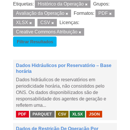
Etiquetas:
Histórico da Operação
Grupos:
Avaliação da Operação
Formatos:
PDF
XLSX
CSV
Licenças:
Creative Commons Atribuição
Filtrar Resultados
Dados Hidráulicos por Reservatório – Base
horária
Dados hidráulicos de reservatórios em
periodicidade horária, não consistidos pelo
ONS. Os dados disponibilizados são de
responsabilidade dos agentes de geração e
refletem uma...
PDF
PARQUET
CSV
XLSX
JSON
Dados de Restrição De Operação Por