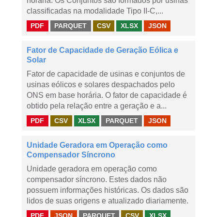
horária. Os Conjuntos são formados por usinas
classificadas na modalidade Tipo II-C,...
PDF
PARQUET
CSV
XLSX
JSON
Fator de Capacidade de Geração Eólica e
Solar
Fator de capacidade de usinas e conjuntos de
usinas eólicos e solares despachados pelo
ONS em base horária. O fator de capacidade é
obtido pela relação entre a geração e a...
PDF
CSV
XLSX
PARQUET
JSON
Unidade Geradora em Operação como
Compensador Síncrono
Unidade geradora em operação como
compensador síncrono. Estes dados não
possuem informações históricas. Os dados são
lidos de suas origens e atualizado diariamente.
PDF
JSON
PARQUET
CSV
XLSX