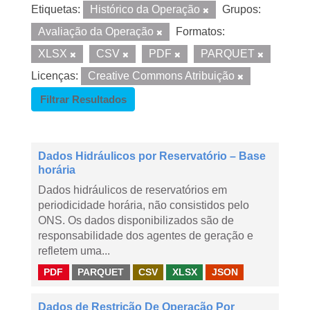
Etiquetas:
Histórico da Operação
Grupos:
Avaliação da Operação
Formatos:
XLSX
CSV
PDF
PARQUET
Licenças:
Creative Commons Atribuição
Filtrar Resultados
Dados Hidráulicos por Reservatório – Base
horária
Dados hidráulicos de reservatórios em
periodicidade horária, não consistidos pelo
ONS. Os dados disponibilizados são de
responsabilidade dos agentes de geração e
refletem uma...
PDF
PARQUET
CSV
XLSX
JSON
Dados de Restrição De Operação Por