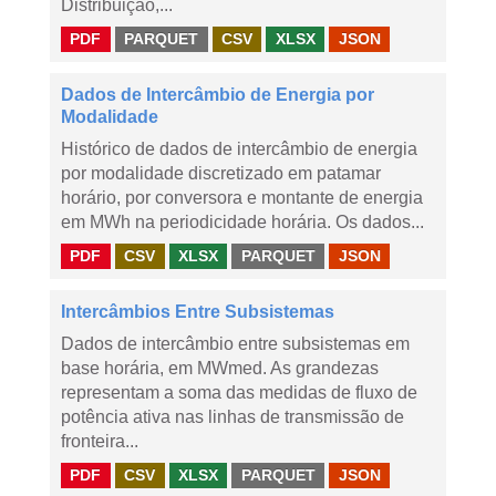
Distribuição,...
PDF
PARQUET
CSV
XLSX
JSON
Dados de Intercâmbio de Energia por
Modalidade
Histórico de dados de intercâmbio de energia
por modalidade discretizado em patamar
horário, por conversora e montante de energia
em MWh na periodicidade horária. Os dados...
PDF
CSV
XLSX
PARQUET
JSON
Intercâmbios Entre Subsistemas
Dados de intercâmbio entre subsistemas em
base horária, em MWmed. As grandezas
representam a soma das medidas de fluxo de
potência ativa nas linhas de transmissão de
fronteira...
PDF
CSV
XLSX
PARQUET
JSON