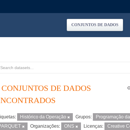
CONJUNTOS DE DADOS
2 CONJUNTOS DE DADOS
O
ENCONTRADOS
iquetas:
Histórico da Operação
Grupos:
Programação d
PARQUET
Organizações:
ONS
Licenças:
Creative 