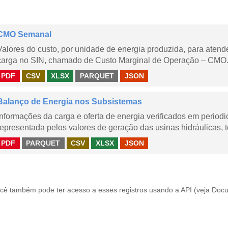
CMO Semanal
Valores do custo, por unidade de energia produzida, para aten
carga no SIN, chamado de Custo Marginal de Operação – CMO. 
PDF
CSV
XLSX
PARQUET
JSON
Balanço de Energia nos Subsistemas
Informações da carga e oferta de energia verificados em periodi
representada pelos valores de geração das usinas hidráulicas, té
PDF
PARQUET
CSV
XLSX
JSON
cê também pode ter acesso a esses registros usando a
API
(veja
Docu