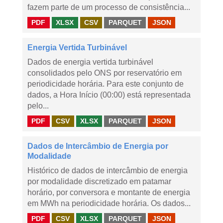
fazem parte de um processo de consistência...
PDF
XLSX
CSV
PARQUET
JSON
Energia Vertida Turbinável
Dados de energia vertida turbinável
consolidados pelo ONS por reservatório em
periodicidade horária. Para este conjunto de
dados, a Hora Início (00:00) está representada
pelo...
PDF
CSV
XLSX
PARQUET
JSON
Dados de Intercâmbio de Energia por
Modalidade
Histórico de dados de intercâmbio de energia
por modalidade discretizado em patamar
horário, por conversora e montante de energia
em MWh na periodicidade horária. Os dados...
PDF
CSV
XLSX
PARQUET
JSON