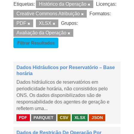
Etiquetas:
Histórico da Operação
Licenças:
Creative Commons Atribuição
Formatos:
PDF
XLSX
Grupos:
Avaliação da Operação
Filtrar Resultados
Dados Hidráulicos por Reservatório – Base
horária
Dados hidráulicos de reservatórios em
periodicidade horária, não consistidos pelo
ONS. Os dados disponibilizados são de
responsabilidade dos agentes de geração e
refletem uma...
PDF
PARQUET
CSV
XLSX
JSON
Dados de Restrição De Operação Por