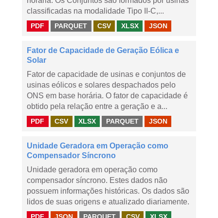
horária. Os Conjuntos são formados por usinas
classificadas na modalidade Tipo II-C,...
PDF
PARQUET
CSV
XLSX
JSON
Fator de Capacidade de Geração Eólica e
Solar
Fator de capacidade de usinas e conjuntos de
usinas eólicos e solares despachados pelo
ONS em base horária. O fator de capacidade é
obtido pela relação entre a geração e a...
PDF
CSV
XLSX
PARQUET
JSON
Unidade Geradora em Operação como
Compensador Síncrono
Unidade geradora em operação como
compensador síncrono. Estes dados não
possuem informações históricas. Os dados são
lidos de suas origens e atualizado diariamente.
PDF
JSON
PARQUET
CSV
XLSX