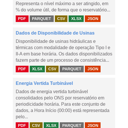
Representa o nível máximo a ser atingido, em
% do volume útil, de forma que o reservatório...
PDF
PARQUET
CSV
XLSX
JSON
Dados de Disponibilidade de Usinas
Disponibilidade de usinas hidráulicas e
térmicas com modalidade de operação Tipo I e
II-A em base horária. Os dados disponibilizados
fazem parte de um processo de consistência...
PDF
XLSX
CSV
PARQUET
JSON
Energia Vertida Turbinável
Dados de energia vertida turbinável
consolidados pelo ONS por reservatório em
periodicidade horária. Para este conjunto de
dados, a Hora Início (00:00) está representada
pelo...
PDF
CSV
XLSX
PARQUET
JSON