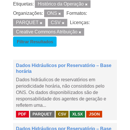
Etiquetas:
Histórico da Operação
Organizações:
ONS
Formatos:
PARQUET
CSV
Licenças:
Creative Commons Atribuição
Filtrar Resultados
Dados Hidráulicos por Reservatório – Base
horária
Dados hidráulicos de reservatórios em
periodicidade horária, não consistidos pelo
ONS. Os dados disponibilizados são de
responsabilidade dos agentes de geração e
refletem uma...
PDF
PARQUET
CSV
XLSX
JSON
Dados Hidráulicos por Reservatório – Base