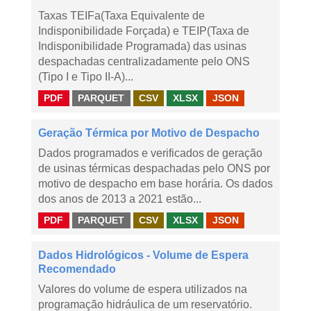
Taxas TEIFa(Taxa Equivalente de
Indisponibilidade Forçada) e TEIP(Taxa de
Indisponibilidade Programada) das usinas
despachadas centralizadamente pelo ONS
(Tipo I e Tipo II-A)...
PDF
PARQUET
CSV
XLSX
JSON
Geração Térmica por Motivo de Despacho
Dados programados e verificados de geração
de usinas térmicas despachadas pelo ONS por
motivo de despacho em base horária. Os dados
dos anos de 2013 a 2021 estão...
PDF
PARQUET
CSV
XLSX
JSON
Dados Hidrológicos - Volume de Espera
Recomendado
Valores do volume de espera utilizados na
programação hidráulica de um reservatório.