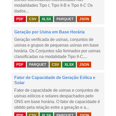
modalidades Tipo I, Tipo II-B e Tipo II-C Os
dados...
PDF
CSV
XLSX
PARQUET
JSON
Geração por Usina em Base Horária
Geração verificada de usinas, conjuntos de
usinas e grupos de pequenas usinas em base
horária. Os Conjuntos são formados por usinas
classificadas na modalidade Tipo II-C,...
PDF
PARQUET
CSV
XLSX
JSON
Fator de Capacidade de Geração Eólica e
Solar
Fator de capacidade de usinas e conjuntos de
usinas eólicos e solares despachados pelo
ONS em base horária. O fator de capacidade é
obtido pela relação entre a geração e a...
PDF
CSV
XLSX
PARQUET
JSON