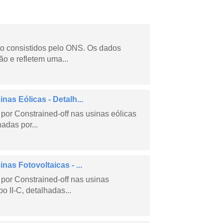
não consistidos pelo ONS. Os dados
o e refletem uma...
as Eólicas - Detalh...
por Constrained-off nas usinas eólicas
hadas por...
as Fotovoltaicas - ...
por Constrained-off nas usinas
po II-C, detalhadas...