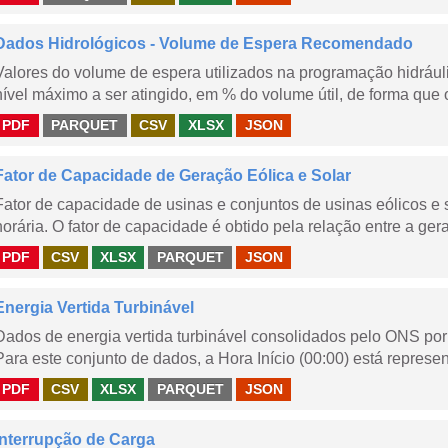
Dados Hidrológicos - Volume de Espera Recomendado
Valores do volume de espera utilizados na programação hidrául
nível máximo a ser atingido, em % do volume útil, de forma que o
PDF
PARQUET
CSV
XLSX
JSON
Fator de Capacidade de Geração Eólica e Solar
Fator de capacidade de usinas e conjuntos de usinas eólicos 
horária. O fator de capacidade é obtido pela relação entre a gera
PDF
CSV
XLSX
PARQUET
JSON
Energia Vertida Turbinável
Dados de energia vertida turbinável consolidados pelo ONS por 
Para este conjunto de dados, a Hora Início (00:00) está represen
PDF
CSV
XLSX
PARQUET
JSON
Interrupção de Carga