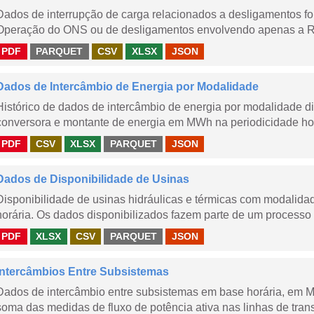
Dados de interrupção de carga relacionados a desligamentos 
Operação do ONS ou de desligamentos envolvendo apenas a Red
PDF
PARQUET
CSV
XLSX
JSON
Dados de Intercâmbio de Energia por Modalidade
Histórico de dados de intercâmbio de energia por modalidade di
conversora e montante de energia em MWh na periodicidade hor
PDF
CSV
XLSX
PARQUET
JSON
Dados de Disponibilidade de Usinas
Disponibilidade de usinas hidráulicas e térmicas com modalidad
horária. Os dados disponibilizados fazem parte de um processo 
PDF
XLSX
CSV
PARQUET
JSON
Intercâmbios Entre Subsistemas
Dados de intercâmbio entre subsistemas em base horária, em
soma das medidas de fluxo de potência ativa nas linhas de trans