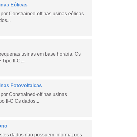
inas Eólicas
por Constrained-off nas usinas eólicas
dos...
 pequenas usinas em base horária. Os
ipo II-C,...
inas Fotovoltaicas
por Constrained-off nas usinas
po II-C Os dados...
ono
stes dados não possuem informações