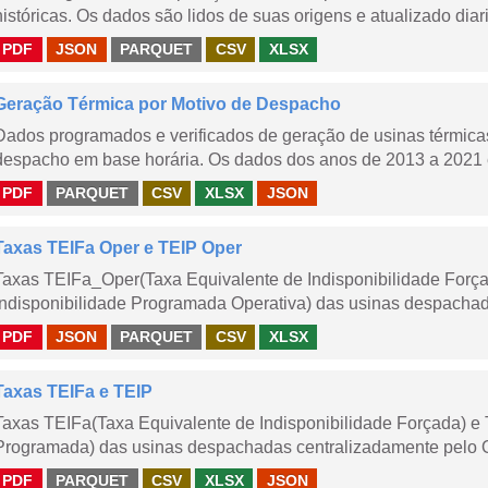
históricas. Os dados são lidos de suas origens e atualizado dia
PDF
JSON
PARQUET
CSV
XLSX
Geração Térmica por Motivo de Despacho
Dados programados e verificados de geração de usinas térmic
despacho em base horária. Os dados dos anos de 2013 a 2021 e
PDF
PARQUET
CSV
XLSX
JSON
Taxas TEIFa Oper e TEIP Oper
Taxas TEIFa_Oper(Taxa Equivalente de Indisponibilidade Forç
Indisponibilidade Programada Operativa) das usinas despachad
PDF
JSON
PARQUET
CSV
XLSX
Taxas TEIFa e TEIP
Taxas TEIFa(Taxa Equivalente de Indisponibilidade Forçada) e 
Programada) das usinas despachadas centralizadamente pelo ONS
PDF
PARQUET
CSV
XLSX
JSON