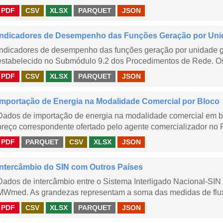
PDF
CSV
XLSX
PARQUET
JSON
Indicadores de Desempenho das Funções Geração por Uni
Indicadores de desempenho das funções geração por unidade 
estabelecido no Submódulo 9.2 dos Procedimentos de Rede. Os 
PDF
CSV
XLSX
PARQUET
JSON
Importação de Energia na Modalidade Comercial por Bloco
Dados de importação de energia na modalidade comercial em b
preço correspondente ofertado pelo agente comercializador no 
PDF
PARQUET
CSV
XLSX
JSON
Intercâmbio do SIN com Outros Países
Dados de intercâmbio entre o Sistema Interligado Nacional-SIN
MWmed. As grandezas representam a soma das medidas de fluxo 
PDF
CSV
XLSX
PARQUET
JSON