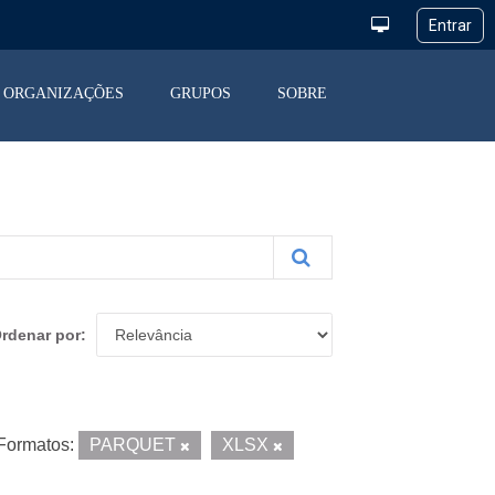
ORGANIZAÇÕES
GRUPOS
SOBRE
rdenar por
Formatos:
PARQUET
XLSX