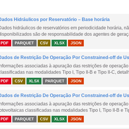
Dados Hidráulicos por Reservatório – Base horária
Dados hidráulicos de reservatórios em periodicidade horária, 
disponibilizados são de responsabilidade dos agentes de geraçã
PDF
PARQUET
CSV
XLSX
JSON
Dados de Restrição De Operação Por Constrained-off de Usin
Informações associadas à apuração das restrições de operação 
classificadas nas modalidades Tipo I, Tipo II-B e Tipo II-C, detal
PDF
CSV
XLSX
PARQUET
JSON
Dados de Restrição De Operação Por Constrained-off de Usin
Informações associadas à apuração das restrições de operação 
fotovoltaicas classificadas nas modalidades Tipo I, Tipo II-B e Ti
PDF
PARQUET
CSV
XLSX
JSON