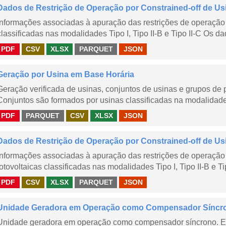
Dados de Restrição de Operação por Constrained-off de Us
Informações associadas à apuração das restrições de operação 
classificadas nas modalidades Tipo I, Tipo II-B e Tipo II-C Os da
PDF
CSV
XLSX
PARQUET
JSON
Geração por Usina em Base Horária
Geração verificada de usinas, conjuntos de usinas e grupos de
Conjuntos são formados por usinas classificadas na modalidade T
PDF
PARQUET
CSV
XLSX
JSON
Dados de Restrição de Operação por Constrained-off de Us
Informações associadas à apuração das restrições de operação 
fotovoltaicas classificadas nas modalidades Tipo I, Tipo II-B e Ti
PDF
CSV
XLSX
PARQUET
JSON
Unidade Geradora em Operação como Compensador Síncr
Unidade geradora em operação como compensador síncrono. E