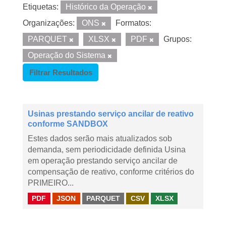
Etiquetas:
Histórico da Operação
Organizações:
ONS
Formatos:
PARQUET
XLSX
PDF
Grupos:
Operação do Sistema
Filtrar Resultados
Usinas prestando serviço ancilar de reativo
conforme SANDBOX
Estes dados serão mais atualizados sob
demanda, sem periodicidade definida Usina
em operação prestando serviço ancilar de
compensação de reativo, conforme critérios do
PRIMEIRO...
PDF
JSON
PARQUET
CSV
XLSX