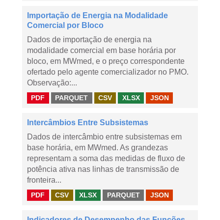
Importação de Energia na Modalidade
Comercial por Bloco
Dados de importação de energia na
modalidade comercial em base horária por
bloco, em MWmed, e o preço correspondente
ofertado pelo agente comercializador no PMO.
Observação:...
PDF
PARQUET
CSV
XLSX
JSON
Intercâmbios Entre Subsistemas
Dados de intercâmbio entre subsistemas em
base horária, em MWmed. As grandezas
representam a soma das medidas de fluxo de
potência ativa nas linhas de transmissão de
fronteira...
PDF
CSV
XLSX
PARQUET
JSON
Indicadores de Desempenho das Funções