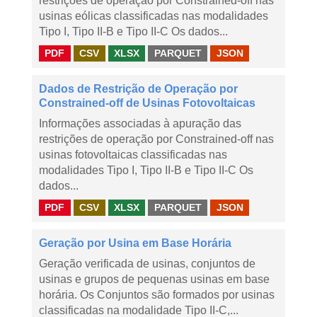
restrições de operação por Constrained-off nas
usinas eólicas classificadas nas modalidades
Tipo I, Tipo II-B e Tipo II-C Os dados...
PDF
CSV
XLSX
PARQUET
JSON
Dados de Restrição de Operação por
Constrained-off de Usinas Fotovoltaicas
Informações associadas à apuração das
restrições de operação por Constrained-off nas
usinas fotovoltaicas classificadas nas
modalidades Tipo I, Tipo II-B e Tipo II-C Os
dados...
PDF
CSV
XLSX
PARQUET
JSON
Geração por Usina em Base Horária
Geração verificada de usinas, conjuntos de
usinas e grupos de pequenas usinas em base
horária. Os Conjuntos são formados por usinas
classificadas na modalidade Tipo II-C,...