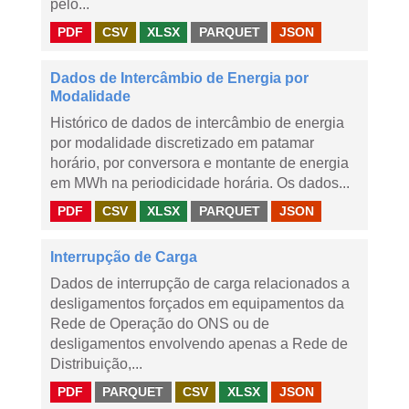
pelo...
PDF
CSV
XLSX
PARQUET
JSON
Dados de Intercâmbio de Energia por
Modalidade
Histórico de dados de intercâmbio de energia
por modalidade discretizado em patamar
horário, por conversora e montante de energia
em MWh na periodicidade horária. Os dados...
PDF
CSV
XLSX
PARQUET
JSON
Interrupção de Carga
Dados de interrupção de carga relacionados a
desligamentos forçados em equipamentos da
Rede de Operação do ONS ou de
desligamentos envolvendo apenas a Rede de
Distribuição,...
PDF
PARQUET
CSV
XLSX
JSON