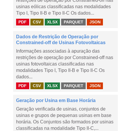
restrições de operação por Constrained-off nas
usinas eólicas classificadas nas modalidades
Tipo I, Tipo II-B e Tipo II-C Os dados...
PDF
CSV
XLSX
PARQUET
JSON
Dados de Restrição de Operação por
Constrained-off de Usinas Fotovoltaicas
Informações associadas à apuração das
restrições de operação por Constrained-off nas
usinas fotovoltaicas classificadas nas
modalidades Tipo I, Tipo II-B e Tipo II-C Os
dados...
PDF
CSV
XLSX
PARQUET
JSON
Geração por Usina em Base Horária
Geração verificada de usinas, conjuntos de
usinas e grupos de pequenas usinas em base
horária. Os Conjuntos são formados por usinas
classificadas na modalidade Tipo II-C,...