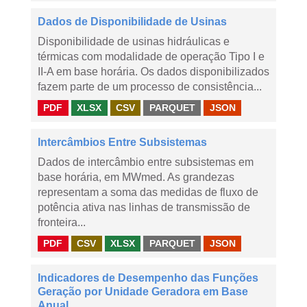
Dados de Disponibilidade de Usinas
Disponibilidade de usinas hidráulicas e
térmicas com modalidade de operação Tipo I e
II-A em base horária. Os dados disponibilizados
fazem parte de um processo de consistência...
PDF
XLSX
CSV
PARQUET
JSON
Intercâmbios Entre Subsistemas
Dados de intercâmbio entre subsistemas em
base horária, em MWmed. As grandezas
representam a soma das medidas de fluxo de
potência ativa nas linhas de transmissão de
fronteira...
PDF
CSV
XLSX
PARQUET
JSON
Indicadores de Desempenho das Funções
Geração por Unidade Geradora em Base
Anual