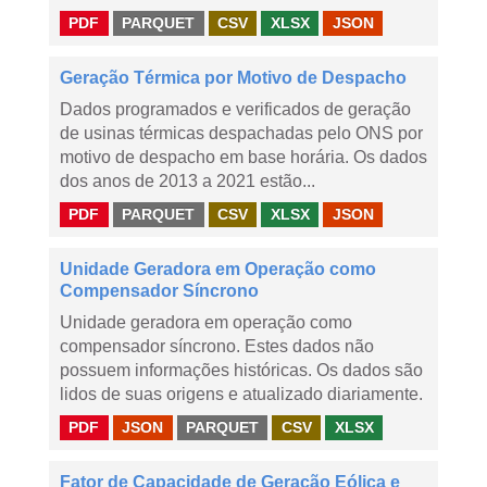
PDF
PARQUET
CSV
XLSX
JSON
Geração Térmica por Motivo de Despacho
Dados programados e verificados de geração
de usinas térmicas despachadas pelo ONS por
motivo de despacho em base horária. Os dados
dos anos de 2013 a 2021 estão...
PDF
PARQUET
CSV
XLSX
JSON
Unidade Geradora em Operação como
Compensador Síncrono
Unidade geradora em operação como
compensador síncrono. Estes dados não
possuem informações históricas. Os dados são
lidos de suas origens e atualizado diariamente.
PDF
JSON
PARQUET
CSV
XLSX
Fator de Capacidade de Geração Eólica e