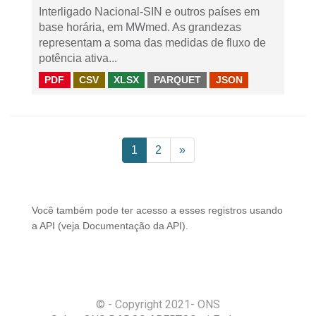
Interligado Nacional-SIN e outros países em
base horária, em MWmed. As grandezas
representam a soma das medidas de fluxo de
potência ativa...
PDF
CSV
XLSX
PARQUET
JSON
1
2
»
Você também pode ter acesso a esses registros usando
a
API
(veja
Documentação da API
).
© - Copyright
2021
- ONS