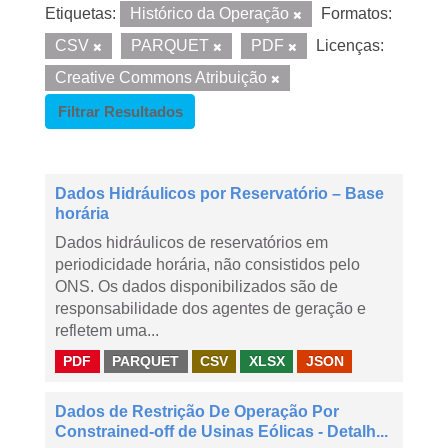
Etiquetas:
Histórico da Operação
Formatos:
CSV
PARQUET
PDF
Licenças:
Creative Commons Atribuição
Filtrar Resultados
Dados Hidráulicos por Reservatório – Base
horária
Dados hidráulicos de reservatórios em
periodicidade horária, não consistidos pelo
ONS. Os dados disponibilizados são de
responsabilidade dos agentes de geração e
refletem uma...
PDF
PARQUET
CSV
XLSX
JSON
Dados de Restrição De Operação Por
Constrained-off de Usinas Eólicas - Detalh...