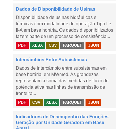
Dados de Disponibilidade de Usinas
Disponibilidade de usinas hidráulicas e
térmicas com modalidade de operação Tipo I e
II-A em base horária. Os dados disponibilizados
fazem parte de um processo de consistência...
PDF
XLSX
CSV
PARQUET
JSON
Intercâmbios Entre Subsistemas
Dados de intercâmbio entre subsistemas em
base horária, em MWmed. As grandezas
representam a soma das medidas de fluxo de
potência ativa nas linhas de transmissão de
fronteira...
PDF
CSV
XLSX
PARQUET
JSON
Indicadores de Desempenho das Funções
Geração por Unidade Geradora em Base
Anual