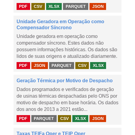
PDF
CSV
XLSX
PARQUET
JSON
Unidade Geradora em Operação como
Compensador Síncrono
Unidade geradora em operação como
compensador síncrono. Estes dados não
possuem informações históricas. Os dados são
lidos de suas origens e atualizado diariamente.
PDF
JSON
PARQUET
CSV
XLSX
Geração Térmica por Motivo de Despacho
Dados programados e verificados de geração
de usinas térmicas despachadas pelo ONS por
motivo de despacho em base horária. Os dados
dos anos de 2013 a 2021 estão...
PDF
PARQUET
CSV
XLSX
JSON
Taxas TEIFa Oper e TEIP Oper