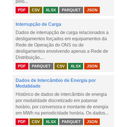
pelo...
PDF
CSV
XLSX
PARQUET
JSON
Interrupção de Carga
Dados de interrupção de carga relacionados a
desligamentos forçados em equipamentos da
Rede de Operação do ONS ou de
desligamentos envolvendo apenas a Rede de
Distribuição,...
PDF
PARQUET
CSV
XLSX
JSON
Dados de Intercâmbio de Energia por
Modalidade
Histórico de dados de intercâmbio de energia
por modalidade discretizado em patamar
horário, por conversora e montante de energia
em MWh na periodicidade horária. Os dados...
PDF
CSV
XLSX
PARQUET
JSON