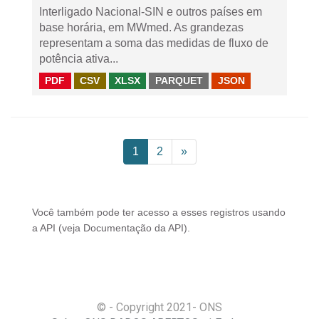
Interligado Nacional-SIN e outros países em
base horária, em MWmed. As grandezas
representam a soma das medidas de fluxo de
potência ativa...
PDF
CSV
XLSX
PARQUET
JSON
1
2
»
Você também pode ter acesso a esses registros usando
a
API
(veja
Documentação da API
).
© - Copyright
2021
- ONS