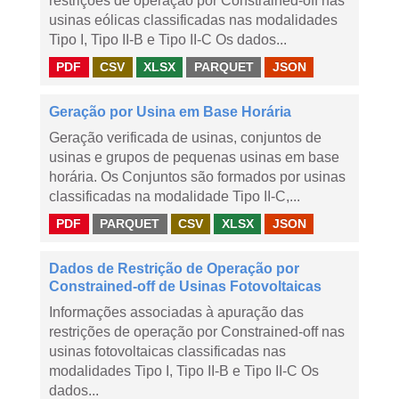
restrições de operação por Constrained-off nas
usinas eólicas classificadas nas modalidades
Tipo I, Tipo II-B e Tipo II-C Os dados...
PDF
CSV
XLSX
PARQUET
JSON
Geração por Usina em Base Horária
Geração verificada de usinas, conjuntos de
usinas e grupos de pequenas usinas em base
horária. Os Conjuntos são formados por usinas
classificadas na modalidade Tipo II-C,...
PDF
PARQUET
CSV
XLSX
JSON
Dados de Restrição de Operação por
Constrained-off de Usinas Fotovoltaicas
Informações associadas à apuração das
restrições de operação por Constrained-off nas
usinas fotovoltaicas classificadas nas
modalidades Tipo I, Tipo II-B e Tipo II-C Os
dados...