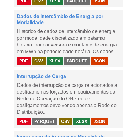
PDF
CSV
XLSX
PARQUET
JSON
Dados de Intercâmbio de Energia por
Modalidade
Histórico de dados de intercâmbio de energia
por modalidade discretizado em patamar
horário, por conversora e montante de energia
em MWh na periodicidade horária. Os dados...
PDF
CSV
XLSX
PARQUET
JSON
Interrupção de Carga
Dados de interrupção de carga relacionados a
desligamentos forçados em equipamentos da
Rede de Operação do ONS ou de
desligamentos envolvendo apenas a Rede de
Distribuição,...
PDF
PARQUET
CSV
XLSX
JSON
Importação de Energia na Modalidade