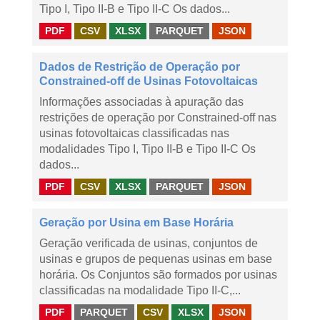
Tipo I, Tipo II-B e Tipo II-C Os dados...
PDF
CSV
XLSX
PARQUET
JSON
Dados de Restrição de Operação por
Constrained-off de Usinas Fotovoltaicas
Informações associadas à apuração das
restrições de operação por Constrained-off nas
usinas fotovoltaicas classificadas nas
modalidades Tipo I, Tipo II-B e Tipo II-C Os
dados...
PDF
CSV
XLSX
PARQUET
JSON
Geração por Usina em Base Horária
Geração verificada de usinas, conjuntos de
usinas e grupos de pequenas usinas em base
horária. Os Conjuntos são formados por usinas
classificadas na modalidade Tipo II-C,...
PDF
PARQUET
CSV
XLSX
JSON