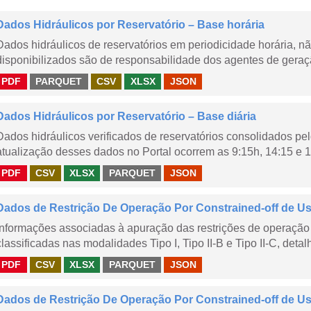
Dados Hidráulicos por Reservatório – Base horária
Dados hidráulicos de reservatórios em periodicidade horária, 
disponibilizados são de responsabilidade dos agentes de geraçã
PDF
PARQUET
CSV
XLSX
JSON
Dados Hidráulicos por Reservatório – Base diária
Dados hidráulicos verificados de reservatórios consolidados pe
atualização desses dados no Portal ocorrem as 9:15h, 14:15 e 1
PDF
CSV
XLSX
PARQUET
JSON
Dados de Restrição De Operação Por Constrained-off de Usin
Informações associadas à apuração das restrições de operação 
classificadas nas modalidades Tipo I, Tipo II-B e Tipo II-C, detal
PDF
CSV
XLSX
PARQUET
JSON
Dados de Restrição De Operação Por Constrained-off de Usin