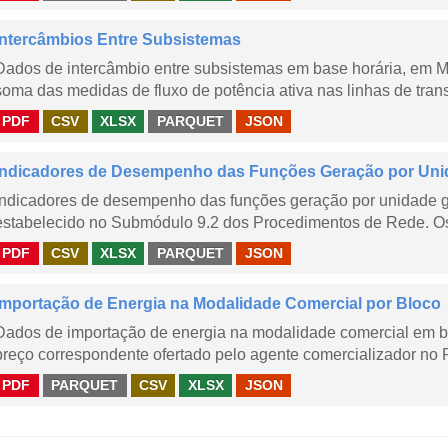
Intercâmbios Entre Subsistemas
Dados de intercâmbio entre subsistemas em base horária, em
soma das medidas de fluxo de potência ativa nas linhas de trans
PDF
CSV
XLSX
PARQUET
JSON
Indicadores de Desempenho das Funções Geração por Uni
Indicadores de desempenho das funções geração por unidade 
estabelecido no Submódulo 9.2 dos Procedimentos de Rede. Os 
PDF
CSV
XLSX
PARQUET
JSON
Importação de Energia na Modalidade Comercial por Bloco
Dados de importação de energia na modalidade comercial em b
preço correspondente ofertado pelo agente comercializador no 
PDF
PARQUET
CSV
XLSX
JSON