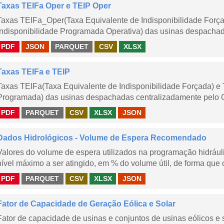
Taxas TEIFa Oper e TEIP Oper
Taxas TEIFa_Oper(Taxa Equivalente de Indisponibilidade Forç
Indisponibilidade Programada Operativa) das usinas despachad
PDF
JSON
PARQUET
CSV
XLSX
Taxas TEIFa e TEIP
Taxas TEIFa(Taxa Equivalente de Indisponibilidade Forçada) e 
Programada) das usinas despachadas centralizadamente pelo ONS
PDF
PARQUET
CSV
XLSX
JSON
Dados Hidrológicos - Volume de Espera Recomendado
Valores do volume de espera utilizados na programação hidrául
nível máximo a ser atingido, em % do volume útil, de forma que o
PDF
PARQUET
CSV
XLSX
JSON
Fator de Capacidade de Geração Eólica e Solar
Fator de capacidade de usinas e conjuntos de usinas eólicos 