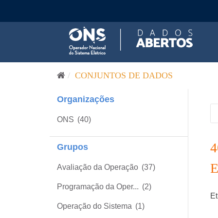
Pular para o conteúdo
CONJUNTOS DE DADOS
Organizações
ONS
(40)
Grupos
Avaliação da Operação
(37)
Programação da Oper...
(2)
Et
Operação do Sistema
(1)