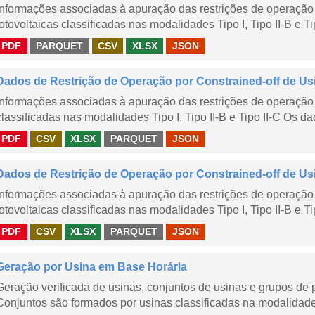
Informações associadas à apuração das restrições de operação 
fotovoltaicas classificadas nas modalidades Tipo I, Tipo II-B e Ti
PDF
PARQUET
CSV
XLSX
JSON
Dados de Restrição de Operação por Constrained-off de Us
Informações associadas à apuração das restrições de operação 
classificadas nas modalidades Tipo I, Tipo II-B e Tipo II-C Os da
PDF
CSV
XLSX
PARQUET
JSON
Dados de Restrição de Operação por Constrained-off de Us
Informações associadas à apuração das restrições de operação 
fotovoltaicas classificadas nas modalidades Tipo I, Tipo II-B e Ti
PDF
CSV
XLSX
PARQUET
JSON
Geração por Usina em Base Horária
Geração verificada de usinas, conjuntos de usinas e grupos de
Conjuntos são formados por usinas classificadas na modalidade T