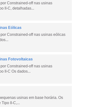
por Constrained-off nas usinas
po II-C, detalhadas...
inas Eólicas
por Constrained-off nas usinas eólicas
dos...
inas Fotovoltaicas
por Constrained-off nas usinas
po II-C Os dados...
 pequenas usinas em base horária. Os
ipo II-C,...