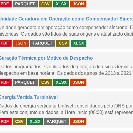
PDF
PARQUET
CSV
XLSX
JSON
Unidade Geradora em Operação como Compensador Síncr
Unidade geradora em operação como compensador síncrono. E
históricas. Os dados são lidos de suas origens e atualizado dia
PDF
JSON
PARQUET
CSV
XLSX
Geração Térmica por Motivo de Despacho
Dados programados e verificados de geração de usinas térmic
despacho em base horária. Os dados dos anos de 2013 a 2021 e
PDF
PARQUET
CSV
XLSX
JSON
Energia Vertida Turbinável
Dados de energia vertida turbinável consolidados pelo ONS por 
Para este conjunto de dados, a Hora Início (00:00) está represen
PDF
CSV
XLSX
PARQUET
JSON