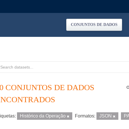
CONJUNTOS DE DADOS
40 CONJUNTOS DE DADOS
O
ENCONTRADOS
iquetas:
Histórico da Operação
Formatos:
JSON
P