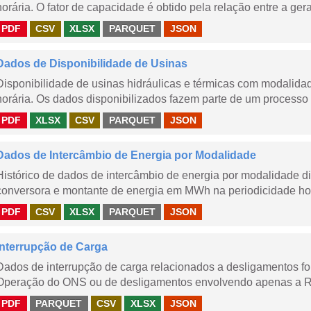
horária. O fator de capacidade é obtido pela relação entre a gera
PDF
CSV
XLSX
PARQUET
JSON
Dados de Disponibilidade de Usinas
Disponibilidade de usinas hidráulicas e térmicas com modalidad
horária. Os dados disponibilizados fazem parte de um processo 
PDF
XLSX
CSV
PARQUET
JSON
Dados de Intercâmbio de Energia por Modalidade
Histórico de dados de intercâmbio de energia por modalidade di
conversora e montante de energia em MWh na periodicidade hor
PDF
CSV
XLSX
PARQUET
JSON
Interrupção de Carga
Dados de interrupção de carga relacionados a desligamentos 
Operação do ONS ou de desligamentos envolvendo apenas a Red
PDF
PARQUET
CSV
XLSX
JSON