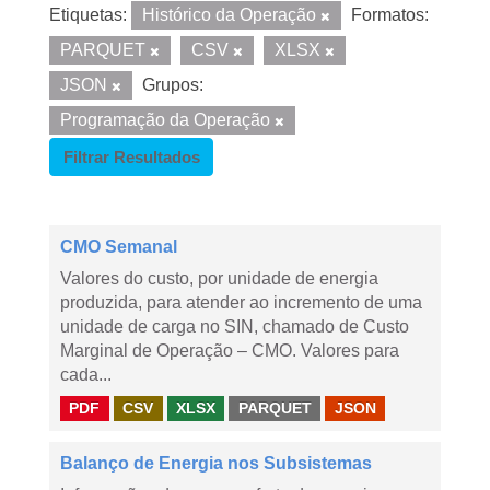
Etiquetas:
Histórico da Operação
Formatos:
PARQUET
CSV
XLSX
JSON
Grupos:
Programação da Operação
Filtrar Resultados
CMO Semanal
Valores do custo, por unidade de energia
produzida, para atender ao incremento de uma
unidade de carga no SIN, chamado de Custo
Marginal de Operação – CMO. Valores para
cada...
PDF
CSV
XLSX
PARQUET
JSON
Balanço de Energia nos Subsistemas