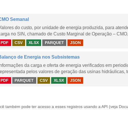
CMO Semanal
Valores do custo, por unidade de energia produzida, para aten
carga no SIN, chamado de Custo Marginal de Operação – CMO. 
PDF
CSV
XLSX
PARQUET
JSON
Balanço de Energia nos Subsistemas
Informações da carga e oferta de energia verificados em periodi
representada pelos valores de geração das usinas hidráulicas, té
PDF
PARQUET
CSV
XLSX
JSON
cê também pode ter acesso a esses registros usando a
API
(veja
Docu