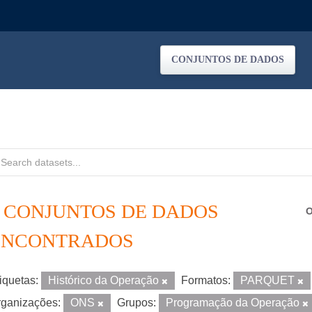
CONJUNTOS DE DADOS
2 CONJUNTOS DE DADOS
O
ENCONTRADOS
iquetas:
Histórico da Operação
Formatos:
PARQUET
ganizações:
ONS
Grupos:
Programação da Operação