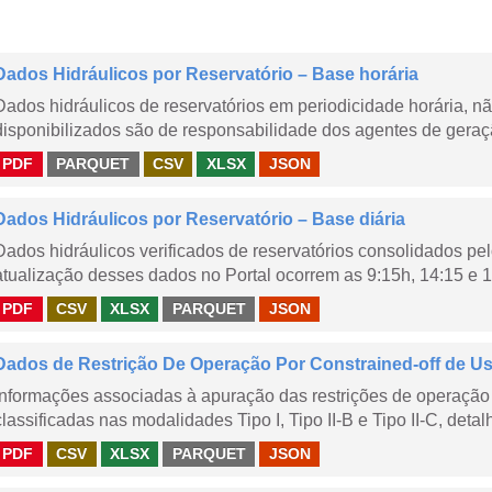
Dados Hidráulicos por Reservatório – Base horária
Dados hidráulicos de reservatórios em periodicidade horária, 
disponibilizados são de responsabilidade dos agentes de geraçã
PDF
PARQUET
CSV
XLSX
JSON
Dados Hidráulicos por Reservatório – Base diária
Dados hidráulicos verificados de reservatórios consolidados pe
atualização desses dados no Portal ocorrem as 9:15h, 14:15 e 1
PDF
CSV
XLSX
PARQUET
JSON
Dados de Restrição De Operação Por Constrained-off de Usin
Informações associadas à apuração das restrições de operação 
classificadas nas modalidades Tipo I, Tipo II-B e Tipo II-C, detal
PDF
CSV
XLSX
PARQUET
JSON