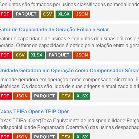
Conjuntos são formados por usinas classificadas na modalidade T
PDF
PARQUET
CSV
XLSX
JSON
Fator de Capacidade de Geração Eólica e Solar
Fator de capacidade de usinas e conjuntos de usinas eólicos 
horária. O fator de capacidade é obtido pela relação entre a gera
PDF
CSV
XLSX
PARQUET
JSON
Unidade Geradora em Operação como Compensador Síncr
Unidade geradora em operação como compensador síncrono. E
históricas. Os dados são lidos de suas origens e atualizado dia
PDF
JSON
PARQUET
CSV
XLSX
Taxas TEIFa Oper e TEIP Oper
Taxas TEIFa_Oper(Taxa Equivalente de Indisponibilidade Forç
Indisponibilidade Programada Operativa) das usinas despachad
PDF
JSON
PARQUET
CSV
XLSX