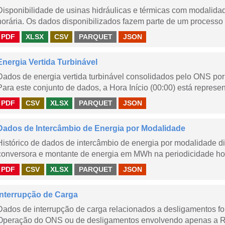
Disponibilidade de usinas hidráulicas e térmicas com modalidad
horária. Os dados disponibilizados fazem parte de um processo 
PDF
XLSX
CSV
PARQUET
JSON
Energia Vertida Turbinável
Dados de energia vertida turbinável consolidados pelo ONS por 
Para este conjunto de dados, a Hora Início (00:00) está represen
PDF
CSV
XLSX
PARQUET
JSON
Dados de Intercâmbio de Energia por Modalidade
Histórico de dados de intercâmbio de energia por modalidade di
conversora e montante de energia em MWh na periodicidade hor
PDF
CSV
XLSX
PARQUET
JSON
Interrupção de Carga
Dados de interrupção de carga relacionados a desligamentos 
Operação do ONS ou de desligamentos envolvendo apenas a Red