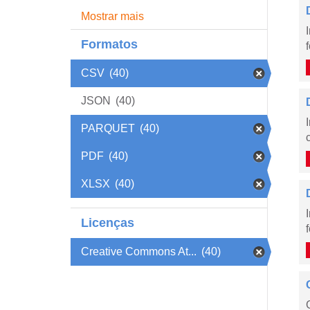
Mostrar mais
Formatos
CSV
(40)
JSON
(40)
PARQUET
(40)
PDF
(40)
XLSX
(40)
Licenças
Creative Commons At...
(40)