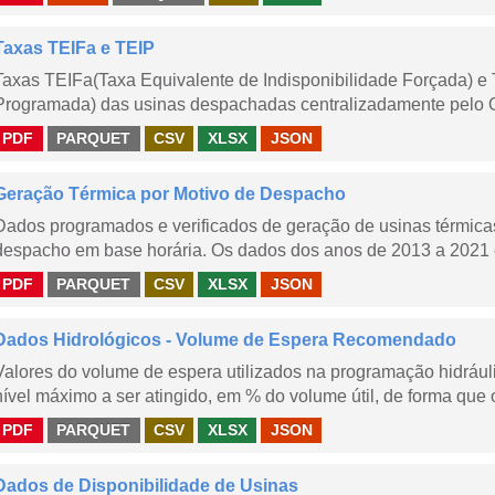
Taxas TEIFa e TEIP
Taxas TEIFa(Taxa Equivalente de Indisponibilidade Forçada) e 
Programada) das usinas despachadas centralizadamente pelo ONS
PDF
PARQUET
CSV
XLSX
JSON
Geração Térmica por Motivo de Despacho
Dados programados e verificados de geração de usinas térmic
despacho em base horária. Os dados dos anos de 2013 a 2021 e
PDF
PARQUET
CSV
XLSX
JSON
Dados Hidrológicos - Volume de Espera Recomendado
Valores do volume de espera utilizados na programação hidrául
nível máximo a ser atingido, em % do volume útil, de forma que o
PDF
PARQUET
CSV
XLSX
JSON
Dados de Disponibilidade de Usinas