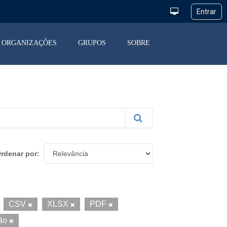
ORGANIZAÇÕES
GRUPOS
SOBRE
rdenar por
CSV
XLSX
PDF
ção