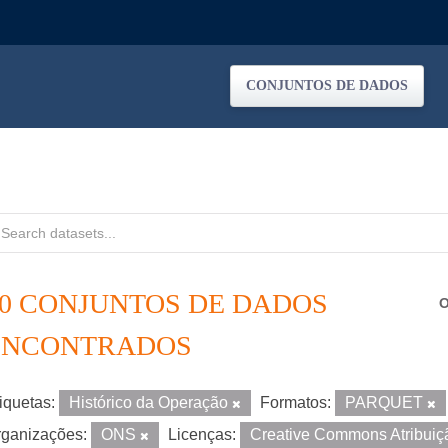
CONJUNTOS DE DADOS
40 CONJUNTOS DE DADOS
O
ENCONTRADOS
iquetas:
Histórico da Operação
Formatos:
PARQUET
ganizações:
ONS
Licenças:
Creative Commons Atribui