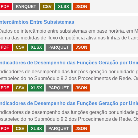
PDF
PARQUET
CSV
XLSX
JSON
Intercâmbios Entre Subsistemas
Dados de intercâmbio entre subsistemas em base horária, em
soma das medidas de fluxo de potência ativa nas linhas de trans
PDF
CSV
XLSX
PARQUET
JSON
Indicadores de Desempenho das Funções Geração por Uni
Indicadores de desempenho das funções geração por unidade 
estabelecido no Submódulo 9.2 dos Procedimentos de Rede. Os 
PDF
CSV
XLSX
PARQUET
JSON
Indicadores de Desempenho das Funções Geração por Unid
Indicadores de desempenho das funções geração por unidade 
estabelecido no Submódulo 9.2 dos Procedimentos de Rede. Os 
PDF
CSV
XLSX
PARQUET
JSON