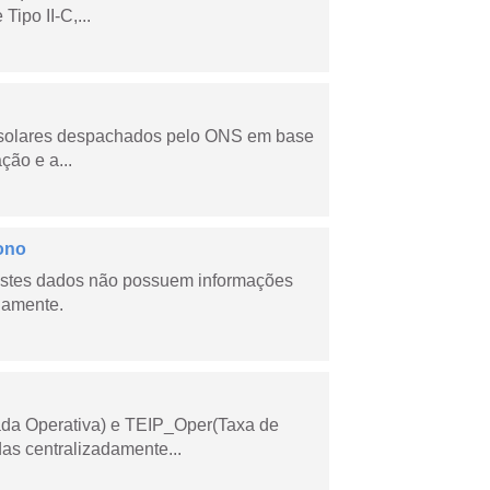
ipo II-C,...
e solares despachados pelo ONS em base
ção e a...
ono
stes dados não possuem informações
riamente.
ada Operativa) e TEIP_Oper(Taxa de
as centralizadamente...