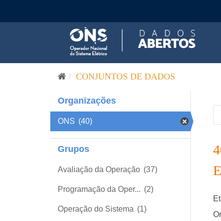
Pular para o conteúdo
CONJUNTOS DE DADOS
Organizações
ONS
(40)
Grupos
Avaliação da Operação
(37)
Programação da Oper...
(2)
Et
Operação do Sistema
(1)
Or