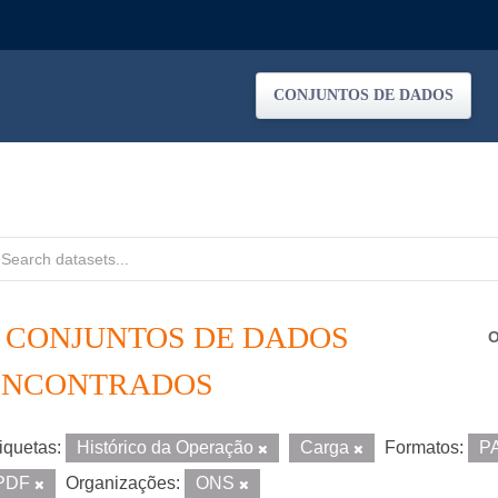
CONJUNTOS DE DADOS
6 CONJUNTOS DE DADOS
O
ENCONTRADOS
iquetas:
Histórico da Operação
Carga
Formatos:
P
PDF
Organizações:
ONS