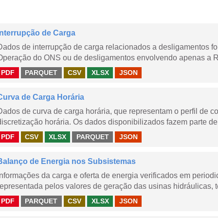
Interrupção de Carga
Dados de interrupção de carga relacionados a desligamentos 
Operação do ONS ou de desligamentos envolvendo apenas a Red
PDF
PARQUET
CSV
XLSX
JSON
Curva de Carga Horária
Dados de curva de carga horária, que representam o perfil de c
discretização horária. Os dados disponibilizados fazem parte de
PDF
CSV
XLSX
PARQUET
JSON
Balanço de Energia nos Subsistemas
Informações da carga e oferta de energia verificados em periodi
representada pelos valores de geração das usinas hidráulicas, té
PDF
PARQUET
CSV
XLSX
JSON