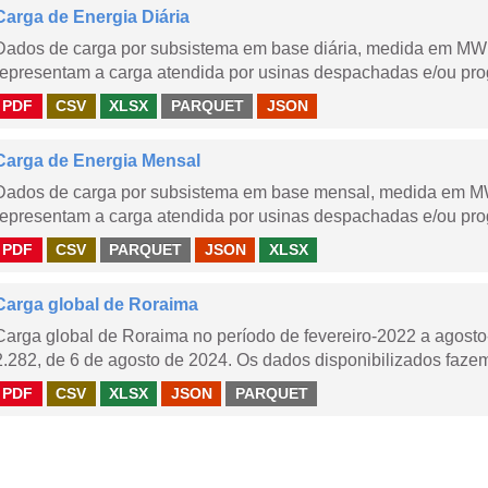
Carga de Energia Diária
Dados de carga por subsistema em base diária, medida em MWm
representam a carga atendida por usinas despachadas e/ou pr
PDF
CSV
XLSX
PARQUET
JSON
Carga de Energia Mensal
Dados de carga por subsistema em base mensal, medida em M
representam a carga atendida por usinas despachadas e/ou pr
PDF
CSV
PARQUET
JSON
XLSX
Carga global de Roraima
Carga global de Roraima no período de fevereiro-2022 a agos
2.282, de 6 de agosto de 2024. Os dados disponibilizados fazem
PDF
CSV
XLSX
JSON
PARQUET