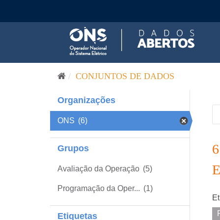
Pular para o conteúdo
CONJUNTOS DE DADOS
Organizações
ONS
(6)
Grupos
Avaliação da Operação
(5)
Programação da Oper...
(1)
Et
Etiquetas