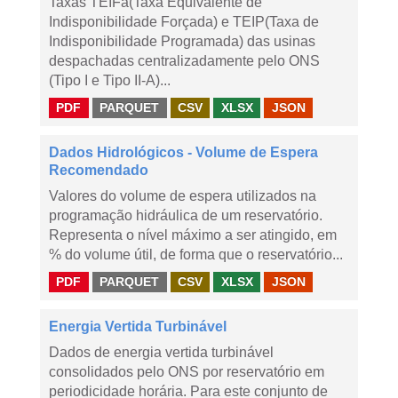
Taxas TEIFa(Taxa Equivalente de
Indisponibilidade Forçada) e TEIP(Taxa de
Indisponibilidade Programada) das usinas
despachadas centralizadamente pelo ONS
(Tipo I e Tipo II-A)...
PDF
PARQUET
CSV
XLSX
JSON
Dados Hidrológicos - Volume de Espera
Recomendado
Valores do volume de espera utilizados na
programação hidráulica de um reservatório.
Representa o nível máximo a ser atingido, em
% do volume útil, de forma que o reservatório...
PDF
PARQUET
CSV
XLSX
JSON
Energia Vertida Turbinável
Dados de energia vertida turbinável
consolidados pelo ONS por reservatório em
periodicidade horária. Para este conjunto de