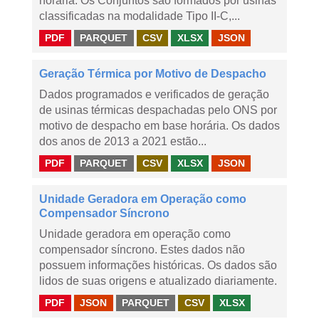
horária. Os Conjuntos são formados por usinas
classificadas na modalidade Tipo II-C,...
PDF
PARQUET
CSV
XLSX
JSON
Geração Térmica por Motivo de Despacho
Dados programados e verificados de geração
de usinas térmicas despachadas pelo ONS por
motivo de despacho em base horária. Os dados
dos anos de 2013 a 2021 estão...
PDF
PARQUET
CSV
XLSX
JSON
Unidade Geradora em Operação como
Compensador Síncrono
Unidade geradora em operação como
compensador síncrono. Estes dados não
possuem informações históricas. Os dados são
lidos de suas origens e atualizado diariamente.
PDF
JSON
PARQUET
CSV
XLSX