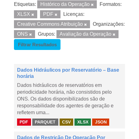
Etiquetas:
Histórico da Operação
Formatos:
XLSX
PDF
Licenças:
Creative Commons Atribuição
Organizações:
ONS
Grupos:
Avaliação da Operação
Filtrar Resultados
Dados Hidráulicos por Reservatório – Base
horária
Dados hidráulicos de reservatórios em
periodicidade horária, não consistidos pelo
ONS. Os dados disponibilizados são de
responsabilidade dos agentes de geração e
refletem uma...
PDF
PARQUET
CSV
XLSX
JSON
Dados de Restrição De Operação Por