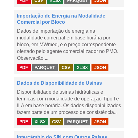
PDF
CSV
XLSX
PARQUET
JSON
Importação de Energia na Modalidade
Comercial por Bloco
Dados de importação de energia na
modalidade comercial em base horária por
bloco, em MWmed, e o preço correspondente
ofertado pelo agente comercializador no PMO.
Observação:...
PDF
PARQUET
CSV
XLSX
JSON
Dados de Disponibilidade de Usinas
Disponibilidade de usinas hidráulicas e
térmicas com modalidade de operação Tipo I e
II-A em base horária. Os dados disponibilizados
fazem parte de um processo de consistência...
PDF
XLSX
CSV
PARQUET
JSON
Intercâmbio do SIN com Outros Países