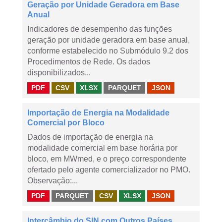
Geração por Unidade Geradora em Base
Anual
Indicadores de desempenho das funções
geração por unidade geradora em base anual,
conforme estabelecido no Submódulo 9.2 dos
Procedimentos de Rede. Os dados
disponibilizados...
PDF
CSV
XLSX
PARQUET
JSON
Importação de Energia na Modalidade
Comercial por Bloco
Dados de importação de energia na
modalidade comercial em base horária por
bloco, em MWmed, e o preço correspondente
ofertado pelo agente comercializador no PMO.
Observação:...
PDF
PARQUET
CSV
XLSX
JSON
Intercâmbio do SIN com Outros Países