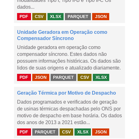
modalidades Tipo I, Tipo II-B e Tipo II-C Os
dados...
PDF
CSV
XLSX
PARQUET
JSON
Unidade Geradora em Operação como
Compensador Síncrono
Unidade geradora em operação como
compensador síncrono. Estes dados não
possuem informações históricas. Os dados são
lidos de suas origens e atualizado diariamente.
PDF
JSON
PARQUET
CSV
XLSX
Geração Térmica por Motivo de Despacho
Dados programados e verificados de geração
de usinas térmicas despachadas pelo ONS por
motivo de despacho em base horária. Os dados
dos anos de 2013 a 2021 estão...
PDF
PARQUET
CSV
XLSX
JSON