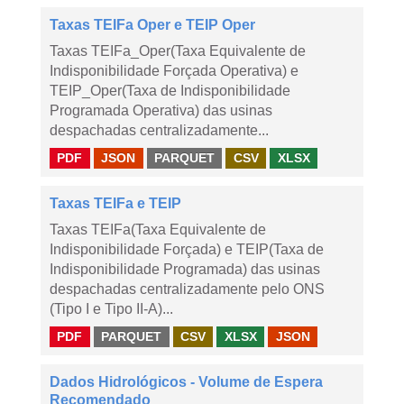
Taxas TEIFa Oper e TEIP Oper
Taxas TEIFa_Oper(Taxa Equivalente de
Indisponibilidade Forçada Operativa) e
TEIP_Oper(Taxa de Indisponibilidade
Programada Operativa) das usinas
despachadas centralizadamente...
PDF
JSON
PARQUET
CSV
XLSX
Taxas TEIFa e TEIP
Taxas TEIFa(Taxa Equivalente de
Indisponibilidade Forçada) e TEIP(Taxa de
Indisponibilidade Programada) das usinas
despachadas centralizadamente pelo ONS
(Tipo I e Tipo II-A)...
PDF
PARQUET
CSV
XLSX
JSON
Dados Hidrológicos - Volume de Espera
Recomendado