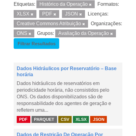
Etiquetas:
Histórico da Operação
Formatos:
XLSX
PDF
JSON
Licenças:
Creative Commons Atribuição
Organizações:
ONS
Grupos:
Avaliação da Operação
Filtrar Resultados
Dados Hidráulicos por Reservatório – Base
horária
Dados hidráulicos de reservatórios em
periodicidade horária, não consistidos pelo
ONS. Os dados disponibilizados são de
responsabilidade dos agentes de geração e
refletem uma...
PDF
PARQUET
CSV
XLSX
JSON
Dados de Restrição De Operação Por