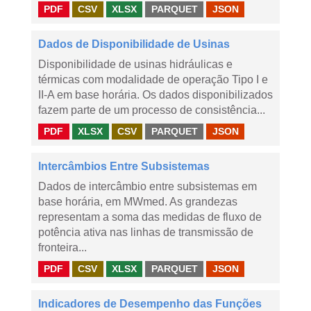
PDF
CSV
XLSX
PARQUET
JSON
Dados de Disponibilidade de Usinas
Disponibilidade de usinas hidráulicas e
térmicas com modalidade de operação Tipo I e
II-A em base horária. Os dados disponibilizados
fazem parte de um processo de consistência...
PDF
XLSX
CSV
PARQUET
JSON
Intercâmbios Entre Subsistemas
Dados de intercâmbio entre subsistemas em
base horária, em MWmed. As grandezas
representam a soma das medidas de fluxo de
potência ativa nas linhas de transmissão de
fronteira...
PDF
CSV
XLSX
PARQUET
JSON
Indicadores de Desempenho das Funções