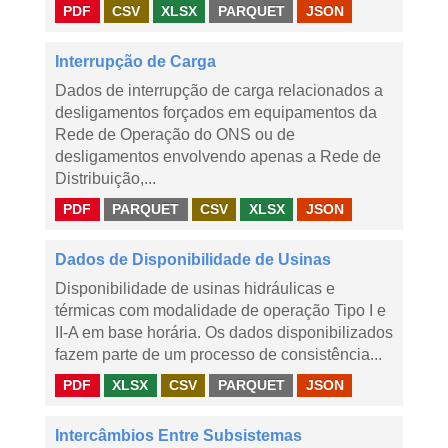
PDF
CSV
XLSX
PARQUET
JSON
Interrupção de Carga
Dados de interrupção de carga relacionados a
desligamentos forçados em equipamentos da
Rede de Operação do ONS ou de
desligamentos envolvendo apenas a Rede de
Distribuição,...
PDF
PARQUET
CSV
XLSX
JSON
Dados de Disponibilidade de Usinas
Disponibilidade de usinas hidráulicas e
térmicas com modalidade de operação Tipo I e
II-A em base horária. Os dados disponibilizados
fazem parte de um processo de consistência...
PDF
XLSX
CSV
PARQUET
JSON
Intercâmbios Entre Subsistemas