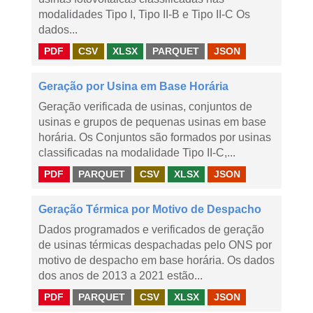
modalidades Tipo I, Tipo II-B e Tipo II-C Os
dados...
PDF
CSV
XLSX
PARQUET
JSON
Geração por Usina em Base Horária
Geração verificada de usinas, conjuntos de
usinas e grupos de pequenas usinas em base
horária. Os Conjuntos são formados por usinas
classificadas na modalidade Tipo II-C,...
PDF
PARQUET
CSV
XLSX
JSON
Geração Térmica por Motivo de Despacho
Dados programados e verificados de geração
de usinas térmicas despachadas pelo ONS por
motivo de despacho em base horária. Os dados
dos anos de 2013 a 2021 estão...
PDF
PARQUET
CSV
XLSX
JSON