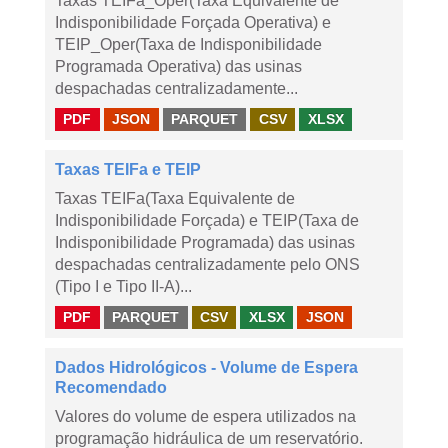
Taxas TEIFa_Oper(Taxa Equivalente de
Indisponibilidade Forçada Operativa) e
TEIP_Oper(Taxa de Indisponibilidade
Programada Operativa) das usinas
despachadas centralizadamente...
PDF
JSON
PARQUET
CSV
XLSX
Taxas TEIFa e TEIP
Taxas TEIFa(Taxa Equivalente de
Indisponibilidade Forçada) e TEIP(Taxa de
Indisponibilidade Programada) das usinas
despachadas centralizadamente pelo ONS
(Tipo I e Tipo II-A)...
PDF
PARQUET
CSV
XLSX
JSON
Dados Hidrológicos - Volume de Espera
Recomendado
Valores do volume de espera utilizados na
programação hidráulica de um reservatório.