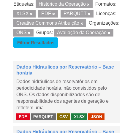
Etiquetas:
Histórico da Operação
Formatos:
XLSX
PDF
PARQUET
Licenças:
Creative Commons Atribuição
Organizações:
ONS
Grupos:
Avaliação da Operação
Filtrar Resultados
Dados Hidráulicos por Reservatório – Base
horária
Dados hidráulicos de reservatórios em
periodicidade horária, não consistidos pelo
ONS. Os dados disponibilizados são de
responsabilidade dos agentes de geração e
refletem uma...
PDF
PARQUET
CSV
XLSX
JSON
Dados Hidráulicos por Reservatório – Base