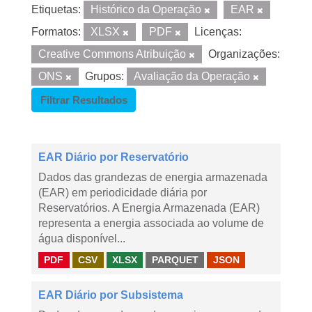
Etiquetas:
Histórico da Operação
EAR
Formatos:
XLSX
PDF
Licenças:
Creative Commons Atribuição
Organizações:
ONS
Grupos:
Avaliação da Operação
Filtrar Resultados
EAR Diário por Reservatório
Dados das grandezas de energia armazenada
(EAR) em periodicidade diária por
Reservatórios. A Energia Armazenada (EAR)
representa a energia associada ao volume de
água disponível...
PDF
CSV
XLSX
PARQUET
JSON
EAR Diário por Subsistema