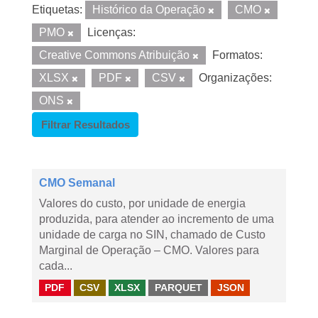
Etiquetas:
Histórico da Operação
CMO
PMO
Licenças:
Creative Commons Atribuição
Formatos:
XLSX
PDF
CSV
Organizações:
ONS
Filtrar Resultados
CMO Semanal
Valores do custo, por unidade de energia
produzida, para atender ao incremento de uma
unidade de carga no SIN, chamado de Custo
Marginal de Operação – CMO. Valores para
cada...
PDF
CSV
XLSX
PARQUET
JSON