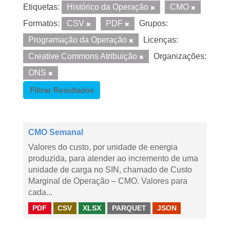
Etiquetas:
Histórico da Operação
CMO
Formatos:
CSV
PDF
Grupos:
Programação da Operação
Licenças:
Creative Commons Atribuição
Organizações:
ONS
Filtrar Resultados
CMO Semanal
Valores do custo, por unidade de energia
produzida, para atender ao incremento de uma
unidade de carga no SIN, chamado de Custo
Marginal de Operação – CMO. Valores para
cada...
PDF
CSV
XLSX
PARQUET
JSON