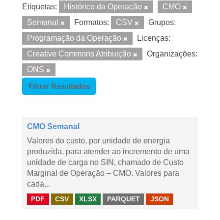
Etiquetas:
Histórico da Operação
CMO
Semanal
Formatos:
CSV
Grupos:
Programação da Operação
Licenças:
Creative Commons Atribuição
Organizações:
ONS
Filtrar Resultados
CMO Semanal
Valores do custo, por unidade de energia
produzida, para atender ao incremento de uma
unidade de carga no SIN, chamado de Custo
Marginal de Operação – CMO. Valores para
cada...
PDF
CSV
XLSX
PARQUET
JSON