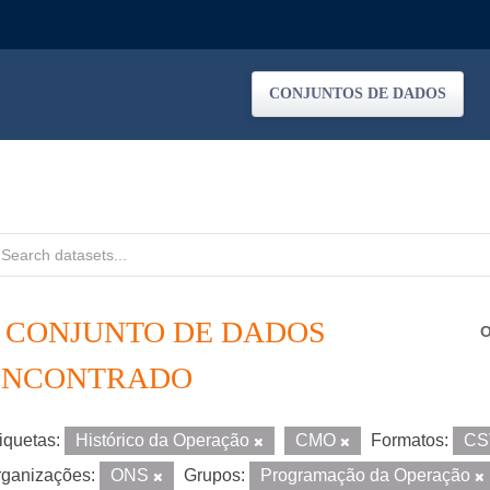
CONJUNTOS DE DADOS
1 CONJUNTO DE DADOS
O
ENCONTRADO
iquetas:
Histórico da Operação
CMO
Formatos:
C
ganizações:
ONS
Grupos:
Programação da Operação