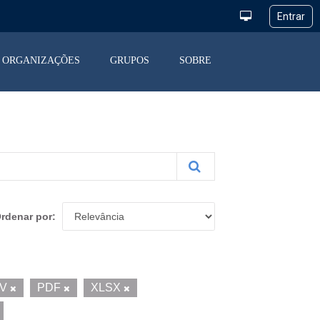
ORGANIZAÇÕES
GRUPOS
SOBRE
rdenar por
SV
PDF
XLSX