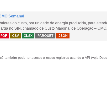
CMO Semanal
Valores do custo, por unidade de energia produzida, para aten
carga no SIN, chamado de Custo Marginal de Operação – CMO. 
PDF
CSV
XLSX
PARQUET
JSON
cê também pode ter acesso a esses registros usando a
API
(veja
Docu