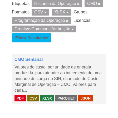
Etiquetas:
Histórico da Operação
CMO
Formatos:
CSV
XLSX
Grupos:
Programação da Operação
Licenças:
Creative Commons Atribuição
Filtrar Resultados
CMO Semanal
Valores do custo, por unidade de energia
produzida, para atender ao incremento de uma
unidade de carga no SIN, chamado de Custo
Marginal de Operação – CMO. Valores para
cada...
PDF
CSV
XLSX
PARQUET
JSON