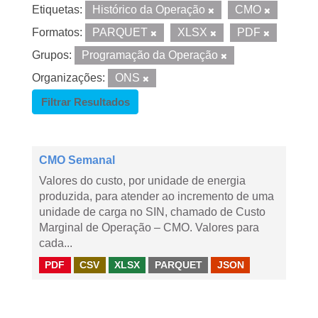
Etiquetas:
Histórico da Operação
CMO
Formatos:
PARQUET
XLSX
PDF
Grupos:
Programação da Operação
Organizações:
ONS
Filtrar Resultados
CMO Semanal
Valores do custo, por unidade de energia
produzida, para atender ao incremento de uma
unidade de carga no SIN, chamado de Custo
Marginal de Operação – CMO. Valores para
cada...
PDF
CSV
XLSX
PARQUET
JSON