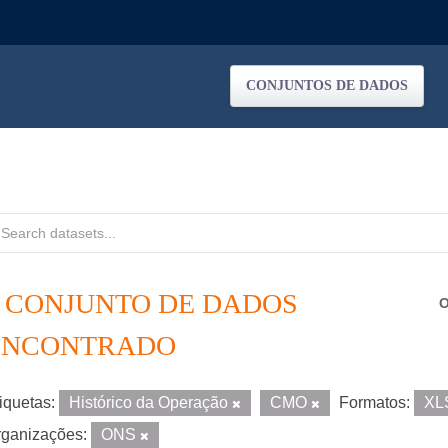
CONJUNTOS DE DADOS
1 CONJUNTO DE DADOS
O
ENCONTRADO
iquetas:
Histórico da Operação
CMO
Formatos:
XL
ganizações:
ONS