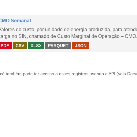
CMO Semanal
Valores do custo, por unidade de energia produzida, para aten
carga no SIN, chamado de Custo Marginal de Operação – CMO. 
PDF
CSV
XLSX
PARQUET
JSON
cê também pode ter acesso a esses registros usando a
API
(veja
Docu