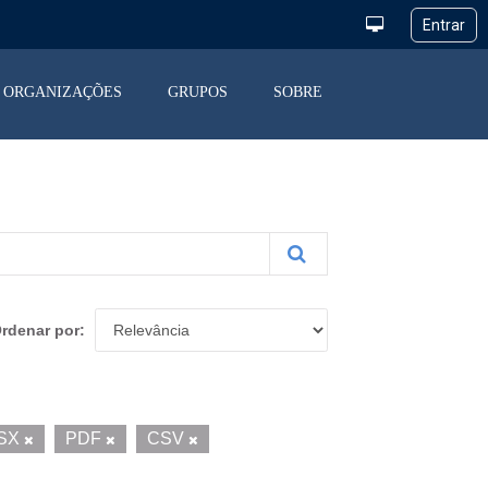
ORGANIZAÇÕES
GRUPOS
SOBRE
rdenar por
SX
PDF
CSV