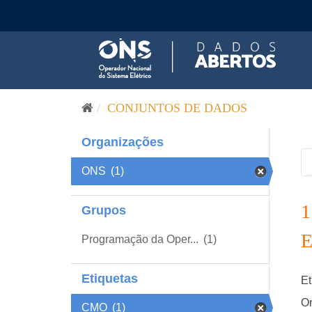
Pular para o conteúdo
CONJUNTOS DE DADOS
Organizações
ONS
(1)
Grupos
Programação da Oper...
(1)
Etiquetas
Et
Or
CMO
(1)