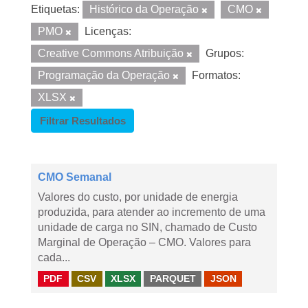
Etiquetas:
Histórico da Operação
CMO
PMO
Licenças:
Creative Commons Atribuição
Grupos:
Programação da Operação
Formatos:
XLSX
Filtrar Resultados
CMO Semanal
Valores do custo, por unidade de energia
produzida, para atender ao incremento de uma
unidade de carga no SIN, chamado de Custo
Marginal de Operação – CMO. Valores para
cada...
PDF
CSV
XLSX
PARQUET
JSON