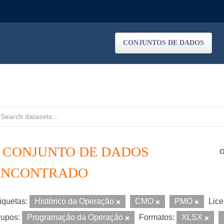
CONJUNTOS DE DADOS
1 CONJUNTO DE DADOS
O
ENCONTRADO
iquetas:
Histórico da Operação
CMO
PMO
Lice
upos:
Programação da Operação
Formatos:
XLSX