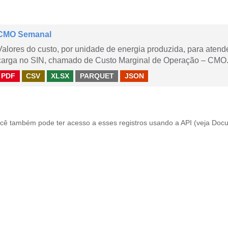
CMO Semanal
Valores do custo, por unidade de energia produzida, para aten
carga no SIN, chamado de Custo Marginal de Operação – CMO. 
PDF
CSV
XLSX
PARQUET
JSON
cê também pode ter acesso a esses registros usando a
API
(veja
Docu