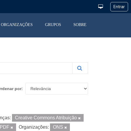
ORGANIZAÇÕES
GRUPOS
SOBRE
rdenar por
nças:
Creative Commons Atribuição
PDF
Organizações:
ONS