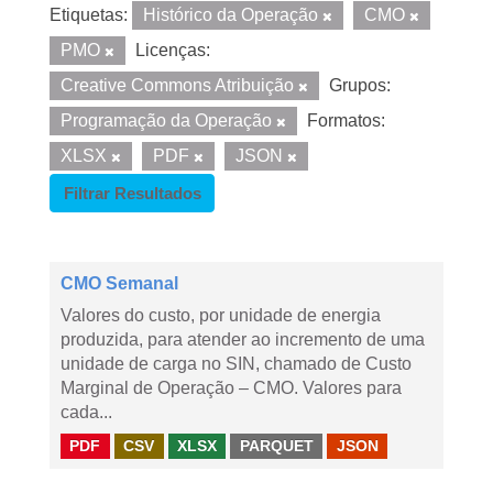
Etiquetas:
Histórico da Operação
CMO
PMO
Licenças:
Creative Commons Atribuição
Grupos:
Programação da Operação
Formatos:
XLSX
PDF
JSON
Filtrar Resultados
CMO Semanal
Valores do custo, por unidade de energia
produzida, para atender ao incremento de uma
unidade de carga no SIN, chamado de Custo
Marginal de Operação – CMO. Valores para
cada...
PDF
CSV
XLSX
PARQUET
JSON