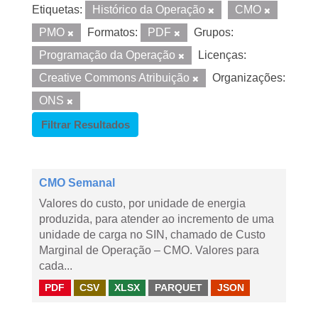
Etiquetas:
Histórico da Operação
CMO
PMO
Formatos:
PDF
Grupos:
Programação da Operação
Licenças:
Creative Commons Atribuição
Organizações:
ONS
Filtrar Resultados
CMO Semanal
Valores do custo, por unidade de energia
produzida, para atender ao incremento de uma
unidade de carga no SIN, chamado de Custo
Marginal de Operação – CMO. Valores para
cada...
PDF
CSV
XLSX
PARQUET
JSON