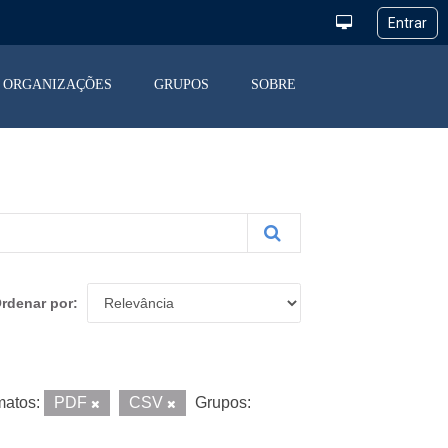
ORGANIZAÇÕES
GRUPOS
SOBRE
rdenar por
matos:
PDF
CSV
Grupos: