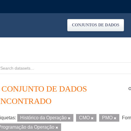
CONJUNTOS DE DADOS
1 CONJUNTO DE DADOS
O
ENCONTRADO
iquetas:
Histórico da Operação
CMO
PMO
For
Programação da Operação