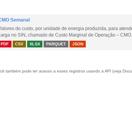
CMO Semanal
Valores do custo, por unidade de energia produzida, para aten
carga no SIN, chamado de Custo Marginal de Operação – CMO. 
PDF
CSV
XLSX
PARQUET
JSON
cê também pode ter acesso a esses registros usando a
API
(veja
Docu