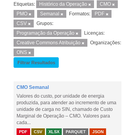
Etiquetas:
Histórico da Operação
CMO
PMO
Semanal
Formatos:
PDF
CSV
Grupos:
Programação da Operação
Licenças:
Creative Commons Atribuição
Organizações:
ONS
Filtrar Resultados
CMO Semanal
Valores do custo, por unidade de energia
produzida, para atender ao incremento de uma
unidade de carga no SIN, chamado de Custo
Marginal de Operação – CMO. Valores para
cada...
PDF
CSV
XLSX
PARQUET
JSON